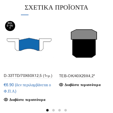
ΣΧΕΤΙΚΆ ΠΡΟΪΌΝΤΑ
SOL
D OU
T
D-33TTD/70X60X12,5 (1τμ.)
TEB-OK/40X29X4,2*
€
6.90
(δεν περιλαμβάνεται ο
Διαβάστε περισσότερα
Φ.Π.Α)
Διαβάστε περισσότερα