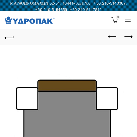
ΜΑΡΑΘΩΝΟΜΑΧΩΝ 52-54, 10441- ΑΘΗΝΑ |
+30.210-5143367
,
+30.210-5154659
,
+30.210-5147842
0