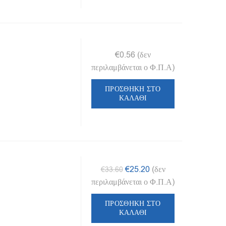
€
0.56
(δεν
περιλαμβάνεται ο Φ.Π.Α)
ΠΡΟΣΘΉΚΗ ΣΤΟ
ΚΑΛΆΘΙ
Original
Η
€
25.20
(δεν
€
33.60
price
τρέχουσα
περιλαμβάνεται ο Φ.Π.Α)
was:
τιμή
ΠΡΟΣΘΉΚΗ ΣΤΟ
€33.60.
είναι:
ΚΑΛΆΘΙ
€25.20.