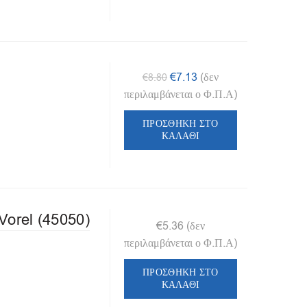
Original
Η
€
7.13
(δεν
€
8.80
price
τρέχουσα
περιλαμβάνεται ο Φ.Π.Α)
was:
τιμή
ΠΡΟΣΘΉΚΗ ΣΤΟ
€8.80.
είναι:
ΚΑΛΆΘΙ
€7.13.
rel (45050)
€
5.36
(δεν
περιλαμβάνεται ο Φ.Π.Α)
ΠΡΟΣΘΉΚΗ ΣΤΟ
ΚΑΛΆΘΙ