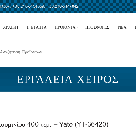
43367
,
+30.210-5154659
,
+30.210-5147842
ΑΡΧΙΚΗ
Η ΕΤΑΙΡΙΑ
ΠΡΟΪΟΝΤΑ
ΠΡΟΣΦΟΡΕΣ
ΝΕΑ
earch
r:
ΕΡΓΑΛΕΊΑ ΧΕΙΡΌΣ
ουμινίου 400 τεμ. – Yato (YT-36420)