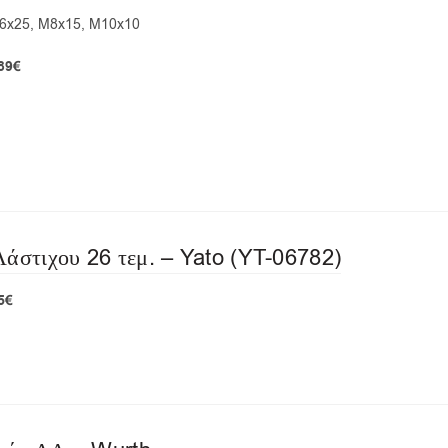
6x25, M8x15, M10x10
,89€
άστιχου 26 τεμ. – Yato (YT-06782)
5€
 αποστολή!