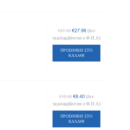
Original
Η
€
27.98
(δεν
€
37.30
price
τρέχουσα
περιλαμβάνεται ο Φ.Π.Α)
was:
τιμή
ΠΡΟΣΘΉΚΗ ΣΤΟ
€37.30.
είναι:
ΚΑΛΆΘΙ
€27.98.
Original
Η
€
8.40
(δεν
€
10.00
price
τρέχουσα
περιλαμβάνεται ο Φ.Π.Α)
was:
τιμή
ΠΡΟΣΘΉΚΗ ΣΤΟ
€10.00.
είναι:
ΚΑΛΆΘΙ
€8.40.