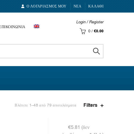
Ο ΛΟΓΑΡΙΑΣΜΟΣ ΜΟΥ
ΝΕΑ
ΚΑΛΑΘΙ
Login / Register
ΕΠΙΚΟΙΝΩΝΙΑ
0
/
€
0.00
Filters
Βλέπετε 1–48 από 79 αποτελέσματα
€
5.81
(δεν