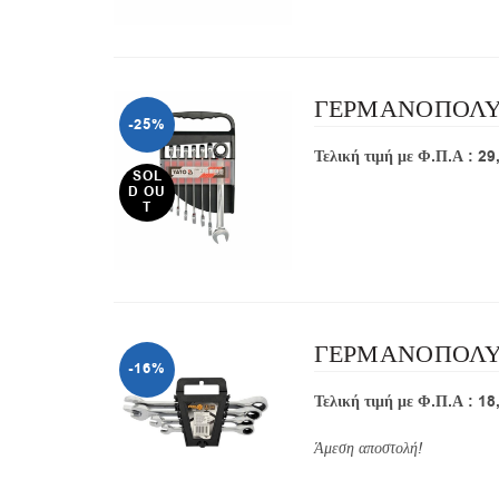
ΓΕΡΜΑΝΟΠΟΛΥΓΩ
-25%
Τελική τι
SOL
D OU
T
ΓΕΡΜΑΝΟΠΟΛΥΓΩ
-16%
Τελική τιμή με Φ.Π.Α : 18
Άμεση αποστολή!