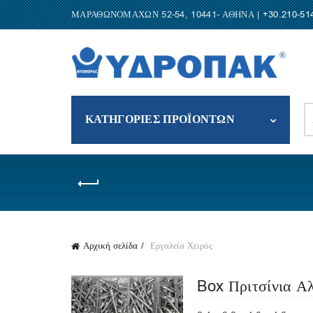
ΜΑΡΑΘΩΝΟΜΑΧΩΝ 52-54, 10441- ΑΘΗΝΑ |
+30.210-51
S
ΚΑΤΗΓΟΡΙΕΣ ΠΡΟΪΟΝΤΩΝ
fo
Αρχική σελίδα
Εργαλεία Χειρός
Box Πριτσίνια Αλ