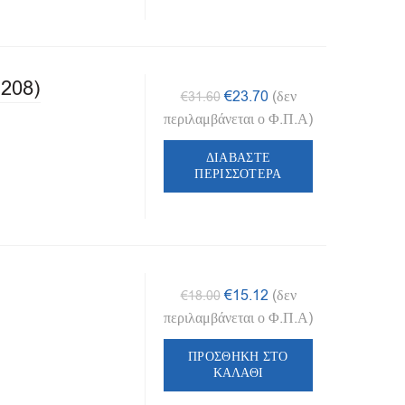
208)
Original
Η
€
23.70
(δεν
€
31.60
price
τρέχουσα
περιλαμβάνεται ο Φ.Π.Α)
was:
τιμή
ΔΙΑΒΆΣΤΕ
€31.60.
είναι:
ΠΕΡΙΣΣΌΤΕΡΑ
€23.70.
Original
Η
€
15.12
(δεν
€
18.00
price
τρέχουσα
περιλαμβάνεται ο Φ.Π.Α)
was:
τιμή
ΠΡΟΣΘΉΚΗ ΣΤΟ
€18.00.
είναι:
ΚΑΛΆΘΙ
€15.12.