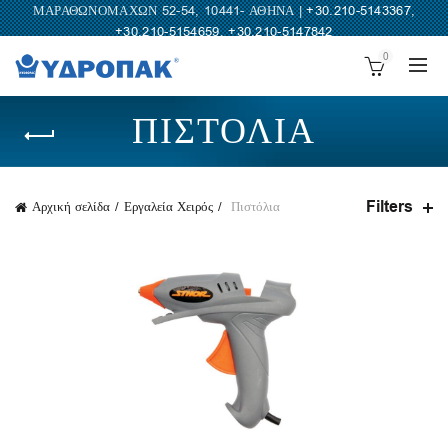
ΜΑΡΑΘΩΝΟΜΑΧΩΝ 52-54, 10441- ΑΘΗΝΑ |
+30.210-5143367
,
+30.210-5154659
,
+30.210-5147842
0
ΠΙΣΤΌΛΙΑ
Filters
Αρχική σελίδα
Εργαλεία Χειρός
Πιστόλια