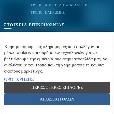
ΤΡΟΠΟΙ ΑΠΟΣΤΟΛΗΣ/ΠΑΡΑΔΟΣΗΣ
ΤΡΟΠΟΙ ΠΛΗΡΩΜΗΣ
ΣΤΟΙΧΕΙΑ ΕΠΙΚΟΙΝΩΝΙΑΣ
ΜΑΡΑΘΩΝΟΜΑΧΩΝ 52-54, ΤΚ 10441-ΑΘΗΝΑ, ΕΛΛΑΔΑ
+30.210-5143367
,
+30.210-5154659
,
+30.210-5147842
Χρησιμοποιούμε τις πληροφορίες που συλλέγονται
μέσω cookies και παρόμοιων τεχνολογιών για να
+30.210-5133976
βελτιώσουμε την εμπειρία σας στην ιστοσελίδα μας, να
info@hydropac.gr
αναλύσουμε τον τρόπο που τη χρησιμοποιείτε και για
Δευτ. εως Παρ.: 08:00 - 16:00
σκοπούς μάρκετινγκ.
ΟΡΟΙ ΧΡΗΣΗΣ
ΠΕΡΙΣΣΌΤΕΡΕΣ ΕΠΙΛΟΓΈΣ
Copyright © 2021 hydropac.gr - All rights reserved. Powered by
Vrisko.gr
ΑΠΟΔΟΧΉ ΌΛΩΝ