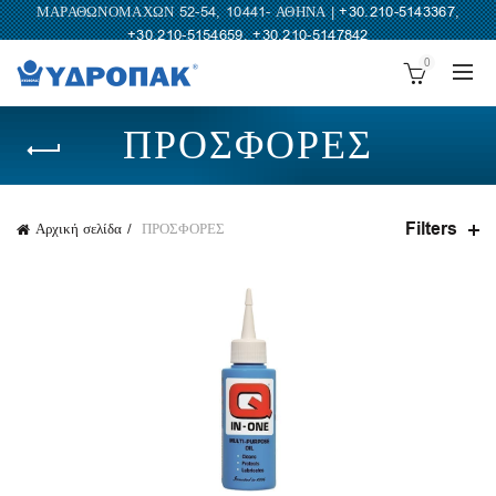
ΜΑΡΑΘΩΝΟΜΑΧΩΝ 52-54, 10441- ΑΘΗΝΑ |
+30.210-5143367
,
+30.210-5154659
,
+30.210-5147842
0
ΠΡΟΣΦΟΡΕΣ
Filters
Αρχική σελίδα
ΠΡΟΣΦΟΡΕΣ