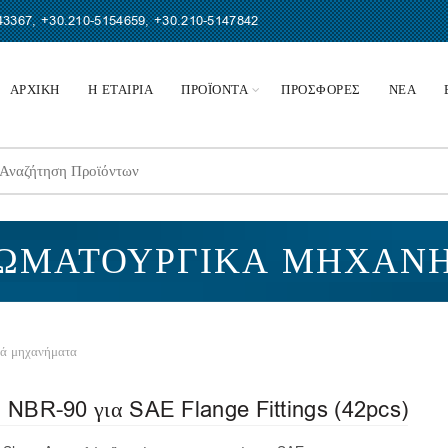
43367
,
+30.210-5154659
,
+30.210-5147842
ΑΡΧΙΚΗ
Η ΕΤΑΙΡΙΑ
ΠΡΟΪΟΝΤΑ
ΠΡΟΣΦΟΡΕΣ
ΝΕΑ
earch
r:
ΧΩΜΑΤΟΥΡΓΙΚΆ ΜΗΧΑΝ
ά μηχανήματα
g NBR-90 για SAE Flange Fittings (42pcs)