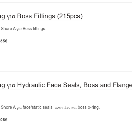
ng για Boss Fittings (215pcs)
Shore A για Boss fittings.
,85€
ng για Hydraulic Face Seals, Boss and Flange
hore A για face/static seals, φλάντζες και boss o-ring.
,08€