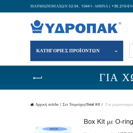
ΜΑΡΑΘΩΝΟΜΑΧΩΝ 52-54, 10441- ΑΘΗΝΑ |
+30.210-51
S
ΚΑΤΗΓΟΡΙΕΣ ΠΡΟΪΟΝΤΩΝ
fo
ΓΙΑ 
Αρχική σελίδα
Σετ Τσιμούχες/Seal Kit
Για χωματουργικ
Box Kit με O-rin