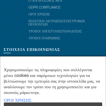
Ο ΛΟΓΑΡΙΑΣΜΟΣ ΜΟΥ
GDPR COMPLIANCE
ΟΡΟΙ ΧΡΗΣΗΣ
ΠΟΛΙΤΙΚΗ ΑΚΥΡΩΣΗΣ/ΕΠΙΣΤΡΟΦΩΝ
ΠΡΟΪΟΝΤΩΝ
ΤΡΟΠΟΙ ΑΠΟΣΤΟΛΗΣ/ΠΑΡΑΔΟΣΗΣ
ΤΡΟΠΟΙ ΠΛΗΡΩΜΗΣ
ΣΤΟΙΧΕΙΑ ΕΠΙΚΟΙΝΩΝΙΑΣ
ΜΑΡΑΘΩΝΟΜΑΧΩΝ 52-54, ΤΚ 10441-ΑΘΗΝΑ, ΕΛΛΑΔΑ
+30.210-5143367
,
+30.210-5154659
,
+30.210-5147842
Χρησιμοποιούμε τις πληροφορίες που συλλέγονται
μέσω cookies και παρόμοιων τεχνολογιών για να
+30.210-5133976
βελτιώσουμε την εμπειρία σας στην ιστοσελίδα μας, να
info@hydropac.gr
αναλύσουμε τον τρόπο που τη χρησιμοποιείτε και για
Δευτ. εως Παρ.: 08:00 - 16:00
σκοπούς μάρκετινγκ.
ΟΡΟΙ ΧΡΗΣΗΣ