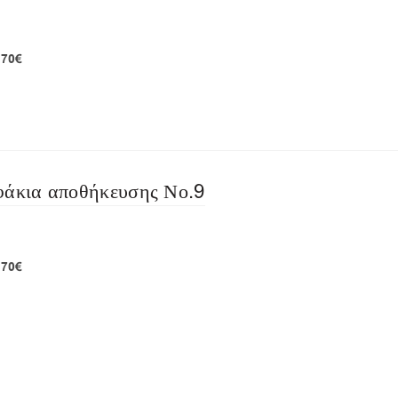
,70€
 αποστολή!
φάκια αποθήκευσης Νο.9
,70€
 αποστολή!