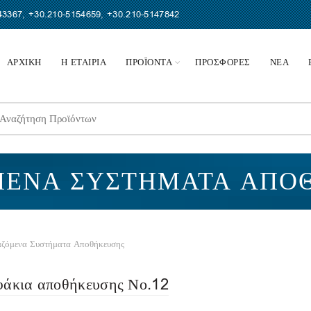
43367
,
+30.210-5154659
,
+30.210-5147842
ΑΡΧΙΚΗ
Η ΕΤΑΙΡΙΑ
ΠΡΟΪΟΝΤΑ
ΠΡΟΣΦΟΡΕΣ
ΝΕΑ
earch
r:
ΜΕΝΑ ΣΥΣΤΉΜΑΤΑ ΑΠΟ
ζόμενα Συστήματα Αποθήκευσης
φάκια αποθήκευσης Νο.12