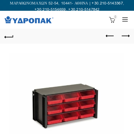
ΜΑΡΑΘΩΝΟΜΑΧΩΝ 52-54, 10441- ΑΘΗΝΑ |
+30.210-5143367
,
+30.210-5154659
,
+30.210-5147842
0