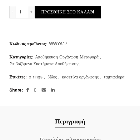
Στιβαζόμενα σκαφάκια αποθήκευσης Νο.9 ποσότητα
ΠΡΟΣΘΉΚΗ ΣΤΟ ΚΑΛΆΘΙ
Κωδικός προϊόντος:
WWYA17
Κατηγορίες:
Αποθήκευση-Οργάνωση-Μεταφορά
,
Στιβαζόμενα Συστήματα Αποθήκευσης
Ετικέτες:
o-rings
,
βίδες
,
κασετίνα οργάνωσης
,
ταμπακίερα
Share
Περιγραφή