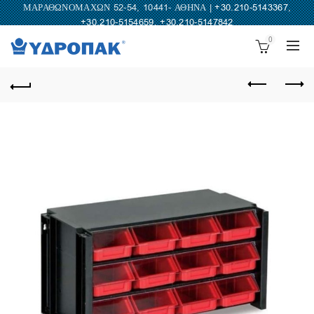
ΜΑΡΑΘΩΝΟΜΑΧΩΝ 52-54, 10441- ΑΘΗΝΑ |
+30.210-5143367
,
+30.210-5154659
,
+30.210-5147842
0