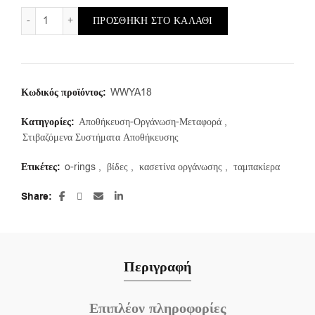
Στιβαζόμενα σκαφάκια αποθήκευσης Νο.12 ποσότητα
ΠΡΟΣΘΉΚΗ ΣΤΟ ΚΑΛΆΘΙ
Κωδικός προϊόντος:
WWYA18
Κατηγορίες:
Αποθήκευση-Οργάνωση-Μεταφορά
,
Στιβαζόμενα Συστήματα Αποθήκευσης
Ετικέτες:
o-rings
,
βίδες
,
κασετίνα οργάνωσης
,
ταμπακίερα
Share
Περιγραφή
Επιπλέον πληροφορίες