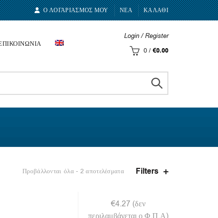
Ο ΛΟΓΑΡΙΑΣΜΟΣ ΜΟΥ
ΝΕΑ
ΚΑΛΑΘΙ
Login / Register
ΕΠΙΚΟΙΝΩΝΙΑ
0
/
€
0.00
Filters
Προβάλλονται όλα - 2 αποτελέσματα
€
4.27
(δεν
περιλαμβάνεται ο Φ.Π.Α)