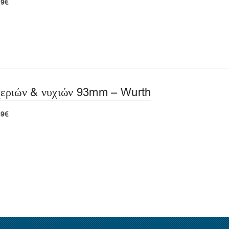
29€
χεριών & νυχιών 93mm – Wurth
49€