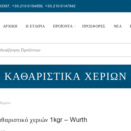
43367
,
+30.210-5154659
,
+30.210-5147842
ΑΡΧΙΚΗ
Η ΕΤΑΙΡΙΑ
ΠΡΟΪΟΝΤΑ
ΠΡΟΣΦΟΡΕΣ
ΝΕΑ
earch
r:
ΚΑΘΑΡΙΣΤΙΚΆ ΧΕΡΙΏΝ
Χεριών
θαριστικό χεριών 1kgr – Wurth