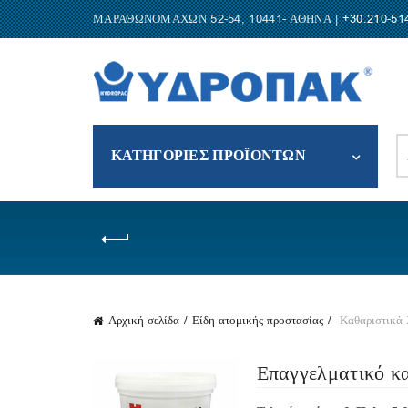
ΜΑΡΑΘΩΝΟΜΑΧΩΝ 52-54, 10441- ΑΘΗΝΑ |
+30.210-51
S
ΚΑΤΗΓΟΡΙΕΣ ΠΡΟΪΟΝΤΩΝ
fo
Αρχική σελίδα
Είδη ατομικής προστασίας
Καθαριστικά 
Επαγγελματικό κα