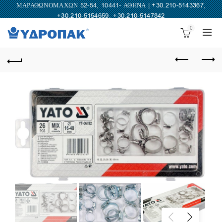
ΜΑΡΑΘΩΝΟΜΑΧΩΝ 52-54, 10441- ΑΘΗΝΑ |
+30.210-5143367
,
+30.210-5154659
,
+30.210-5147842
0