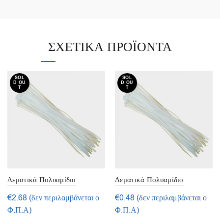
ΣΧΕΤΙΚΆ ΠΡΟΪΌΝΤΑ
SOL
SOL
D OU
D OU
T
T
Δεματικά Πολυαμίδιο
Δεματικά Πολυαμίδιο
4,8×302 mm Λευκά (100
2,5×100 mm Λευκά (100
€
2.68
(δεν περιλαμβάνεται ο
€
0.48
(δεν περιλαμβάνεται ο
τεμ.)
τεμ.)
Φ.Π.Α)
Φ.Π.Α)