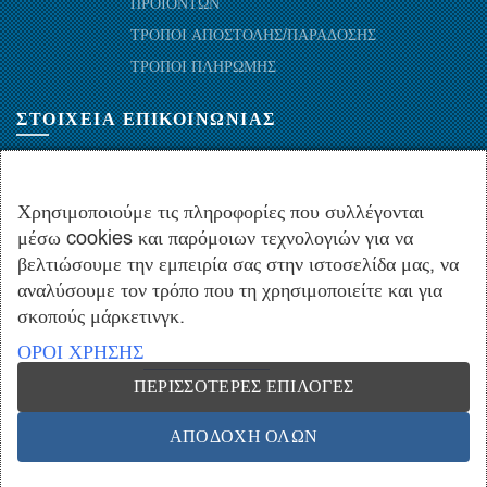
ΠΡΟΪΟΝΤΩΝ
ΤΡΟΠΟΙ ΑΠΟΣΤΟΛΗΣ/ΠΑΡΑΔΟΣΗΣ
ΤΡΟΠΟΙ ΠΛΗΡΩΜΗΣ
ΣΤΟΙΧΕΙΑ ΕΠΙΚΟΙΝΩΝΙΑΣ
ΜΑΡΑΘΩΝΟΜΑΧΩΝ 52-54, ΤΚ 10441-ΑΘΗΝΑ, ΕΛΛΑΔΑ
+30.210-5143367
,
+30.210-5154659
,
+30.210-5147842
Χρησιμοποιούμε τις πληροφορίες που συλλέγονται
μέσω cookies και παρόμοιων τεχνολογιών για να
+30.210-5133976
βελτιώσουμε την εμπειρία σας στην ιστοσελίδα μας, να
info@hydropac.gr
αναλύσουμε τον τρόπο που τη χρησιμοποιείτε και για
Δευτ. εως Παρ.: 08:00 - 16:00
σκοπούς μάρκετινγκ.
ΟΡΟΙ ΧΡΗΣΗΣ
ΠΕΡΙΣΣΌΤΕΡΕΣ ΕΠΙΛΟΓΈΣ
Copyright © 2021 hydropac.gr - All rights reserved. Powered by
Vrisko.gr
ΑΠΟΔΟΧΉ ΌΛΩΝ