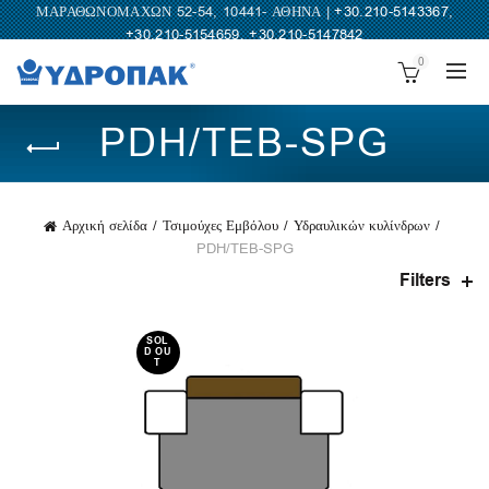
ΜΑΡΑΘΩΝΟΜΑΧΩΝ 52-54, 10441- ΑΘΗΝΑ |
+30.210-5143367
,
+30.210-5154659
,
+30.210-5147842
0
PDH/TEB-SPG
Αρχική σελίδα
Τσιμούχες Εμβόλου
Υδραυλικών κυλίνδρων
PDH/TEB-SPG
Filters
SOL
D OU
T