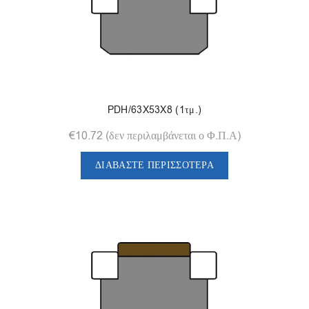
PDH/63X53X8 (1τμ.)
€
10.72
(δεν περιλαμβάνεται ο Φ.Π.Α)
ΔΙΑΒΆΣΤΕ ΠΕΡΙΣΣΌΤΕΡΑ