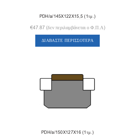
PDH/a/145X122X15,5 (1τμ.)
€
47.87
(δεν περιλαμβάνεται ο Φ.Π.Α)
ΔΙΑΒΆΣΤΕ ΠΕΡΙΣΣΌΤΕΡΑ
PDH/a/150X127X16 (1τμ.)