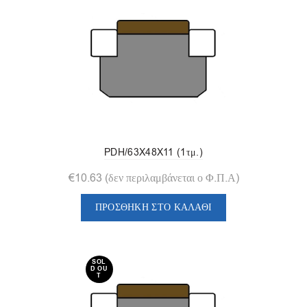
PDH/63X48X11 (1τμ.)
€
10.63
(δεν περιλαμβάνεται ο Φ.Π.Α)
ΠΡΟΣΘΉΚΗ ΣΤΟ ΚΑΛΆΘΙ
SOL
D OU
T