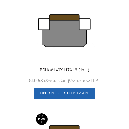
PDH/a/140X117X16 (1τμ.)
€
40.58
(δεν περιλαμβάνεται ο Φ.Π.Α)
ΠΡΟΣΘΉΚΗ ΣΤΟ ΚΑΛΆΘΙ
SOL
D OU
T