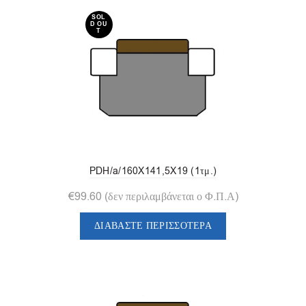
SOL
D OU
T
PDH/a/160X141,5X19 (1τμ.)
€
99.60
(δεν περιλαμβάνεται ο Φ.Π.Α)
ΔΙΑΒΆΣΤΕ ΠΕΡΙΣΣΌΤΕΡΑ