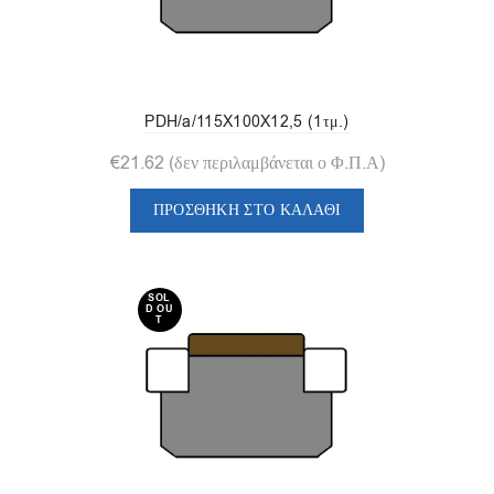
PDH/a/115X100X12,5 (1τμ.)
€
21.62
(δεν περιλαμβάνεται ο Φ.Π.Α)
ΠΡΟΣΘΉΚΗ ΣΤΟ ΚΑΛΆΘΙ
SOL
D OU
T