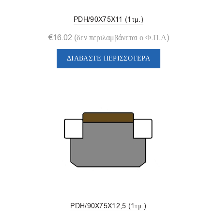
PDH/90X75X11 (1τμ.)
€
16.02
(δεν περιλαμβάνεται ο Φ.Π.Α)
ΔΙΑΒΆΣΤΕ ΠΕΡΙΣΣΌΤΕΡΑ
PDH/90X75X12,5 (1τμ.)