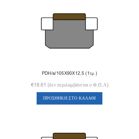
PDH/a/105X90X12,5 (1τμ.)
€
18.61
(δεν περιλαμβάνεται ο Φ.Π.Α)
ΠΡΟΣΘΉΚΗ ΣΤΟ ΚΑΛΆΘΙ