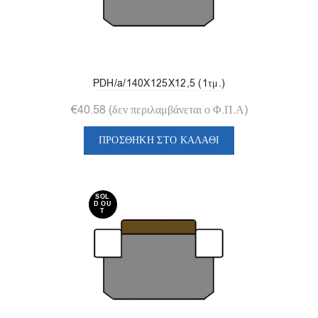
PDH/a/140X125X12,5 (1τμ.)
€
40.58
(δεν περιλαμβάνεται ο Φ.Π.Α)
ΠΡΟΣΘΉΚΗ ΣΤΟ ΚΑΛΆΘΙ
SOL
D OU
T