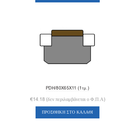
PDH/80X65X11 (1τμ.)
€
14.18
(δεν περιλαμβάνεται ο Φ.Π.Α)
ΠΡΟΣΘΉΚΗ ΣΤΟ ΚΑΛΆΘΙ