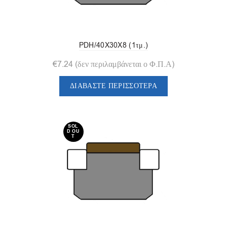
PDH/40X30X8 (1τμ.)
€
7.24
(δεν περιλαμβάνεται ο Φ.Π.Α)
ΔΙΑΒΆΣΤΕ ΠΕΡΙΣΣΌΤΕΡΑ
SOL
D OU
T