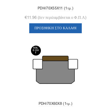
PDH/70X55X11 (1τμ.)
€
11.96
(δεν περιλαμβάνεται ο Φ.Π.Α)
ΠΡΟΣΘΉΚΗ ΣΤΟ ΚΑΛΆΘΙ
SOL
D OU
T
PDH/70X60X8 (1τμ.)