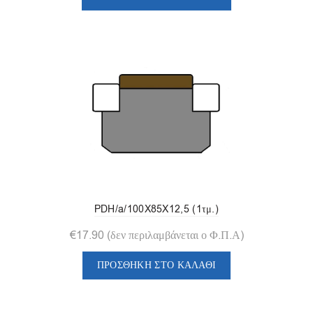
PDH/a/100X85X12,5 (1τμ.)
€
17.90
(δεν περιλαμβάνεται ο Φ.Π.Α)
ΠΡΟΣΘΉΚΗ ΣΤΟ ΚΑΛΆΘΙ