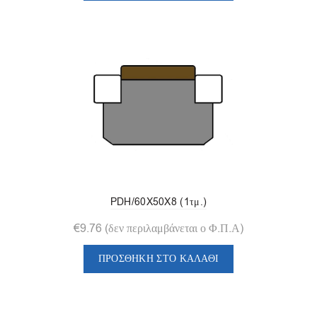
PDH/60X50X8 (1τμ.)
€
9.76
(δεν περιλαμβάνεται ο Φ.Π.Α)
ΠΡΟΣΘΉΚΗ ΣΤΟ ΚΑΛΆΘΙ