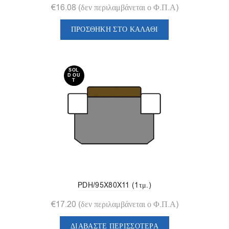
€
16.08
(δεν περιλαμβάνεται ο Φ.Π.Α)
ΠΡΟΣΘΉΚΗ ΣΤΟ ΚΑΛΆΘΙ
SOL
D OU
T
PDH/95X80X11 (1τμ.)
€
17.20
(δεν περιλαμβάνεται ο Φ.Π.Α)
ΔΙΑΒΆΣΤΕ ΠΕΡΙΣΣΌΤΕΡΑ