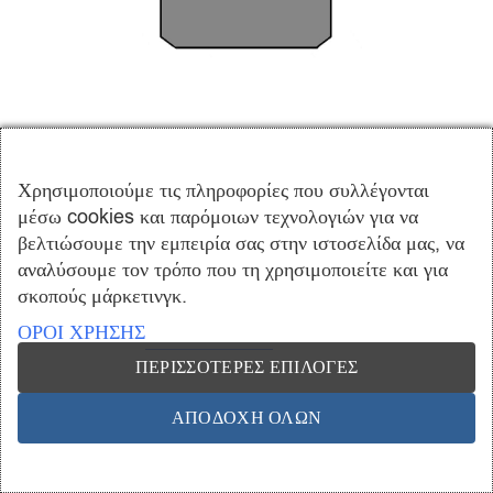
PDH/a/165X142X16 (1τμ.)
€
62.05
(δεν περιλαμβάνεται ο Φ.Π.Α)
Χρησιμοποιούμε τις πληροφορίες που συλλέγονται
μέσω cookies και παρόμοιων τεχνολογιών για να
ΠΡΟΣΘΉΚΗ ΣΤΟ ΚΑΛΆΘΙ
βελτιώσουμε την εμπειρία σας στην ιστοσελίδα μας, να
αναλύσουμε τον τρόπο που τη χρησιμοποιείτε και για
σκοπούς μάρκετινγκ.
ΟΡΟΙ ΧΡΗΣΗΣ
ΠΕΡΙΣΣΌΤΕΡΕΣ ΕΠΙΛΟΓΈΣ
ΑΠΟΔΟΧΉ ΌΛΩΝ