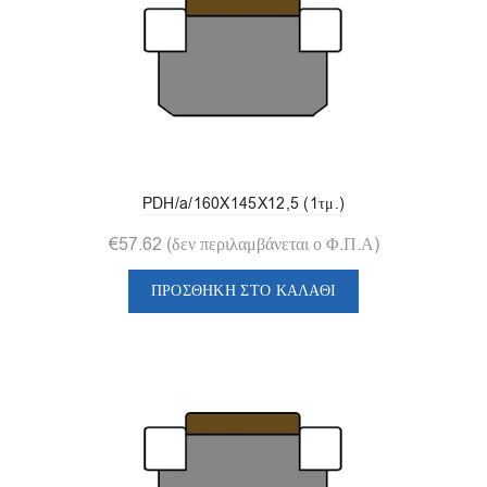
PDH/a/160X145X12,5 (1τμ.)
€
57.62
(δεν περιλαμβάνεται ο Φ.Π.Α)
ΠΡΟΣΘΉΚΗ ΣΤΟ ΚΑΛΆΘΙ