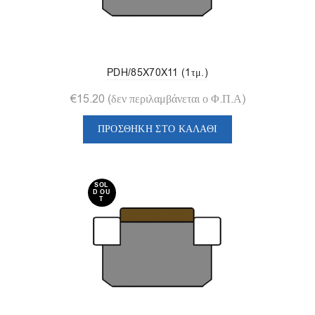
PDH/85X70X11 (1τμ.)
€
15.20
(δεν περιλαμβάνεται ο Φ.Π.Α)
ΠΡΟΣΘΉΚΗ ΣΤΟ ΚΑΛΆΘΙ
SOL
D OU
T