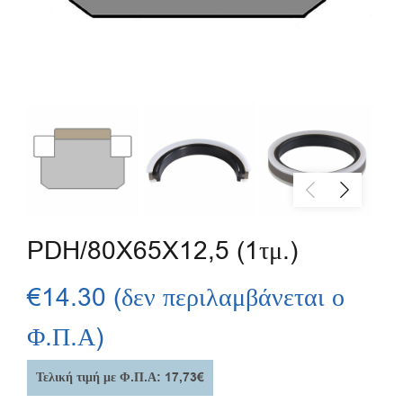
PDH/80X65X12,5 (1τμ.)
€
14.30
(δεν περιλαμβάνεται ο
Φ.Π.Α)
Τελική τιμή με Φ.Π.Α: 17,73€