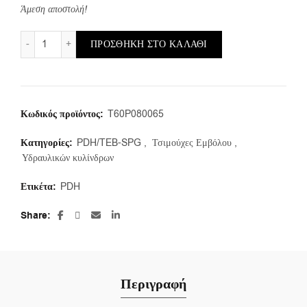
Άμεση αποστολή!
PDH/80X65X12,5 (1τμ.) ποσότητα
ΠΡΟΣΘΉΚΗ ΣΤΟ ΚΑΛΆΘΙ
Κωδικός προϊόντος:
T60P080065
Κατηγορίες:
PDH/TEB-SPG
,
Τσιμούχες Εμβόλου
,
Υδραυλικών κυλίνδρων
Ετικέτα:
PDH
Share
Περιγραφή