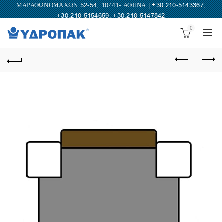
ΜΑΡΑΘΩΝΟΜΑΧΩΝ 52-54, 10441- ΑΘΗΝΑ |
+30.210-5143367
,
+30.210-5154659
,
+30.210-5147842
0