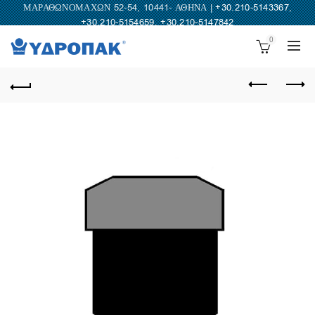
ΜΑΡΑΘΩΝΟΜΑΧΩΝ 52-54, 10441- ΑΘΗΝΑ |
+30.210-5143367
,
+30.210-5154659
,
+30.210-5147842
0