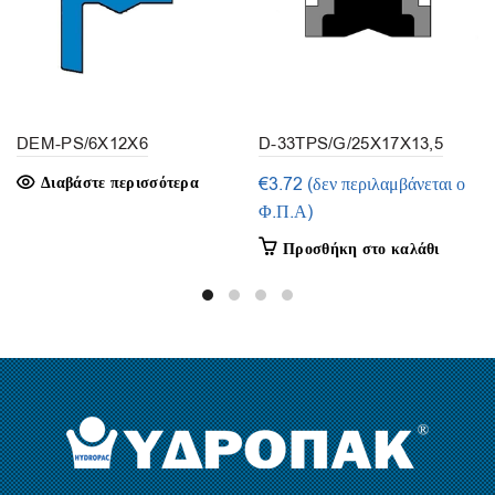
DEM-PS/6X12X6
D-33TPS/G/25X17X13,5
(1τμ.)
Διαβάστε περισσότερα
€
3.72
(δεν περιλαμβάνεται ο
Φ.Π.Α)
Προσθήκη στο καλάθι