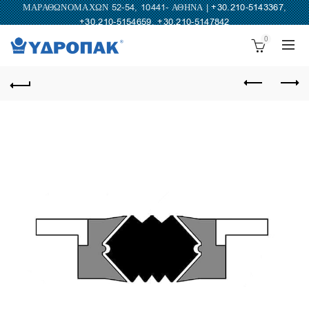
ΜΑΡΑΘΩΝΟΜΑΧΩΝ 52-54, 10441- ΑΘΗΝΑ |
+30.210-5143367
,
+30.210-5154659
,
+30.210-5147842
0