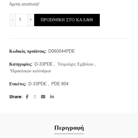
Άμεση αποστολή!
D-33PDE/a/60X44X32 (1τμ.) ποσότητα
ΠΡΟΣΘΉΚΗ ΣΤΟ ΚΑΛΆΘΙ
Κωδικός προϊόντος:
D060044PDE
Κατηγορίες:
D-33PDE
,
Τσιμούχες Εμβόλου
,
Υδραυλικών κυλίνδρων
Ετικέτες:
D-33PDE
,
PDE 804
Share
Περιγραφή