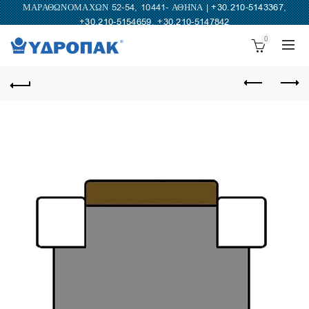
ΜΑΡΑΘΩΝΟΜΑΧΩΝ 52-54, 10441- ΑΘΗΝΑ |
+30.210-5143367
,
+30.210-5154659
,
+30.210-5147842
0