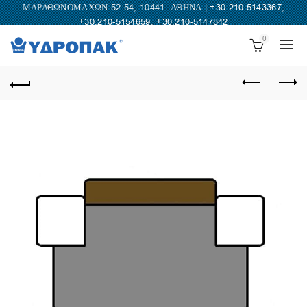
ΜΑΡΑΘΩΝΟΜΑΧΩΝ 52-54, 10441- ΑΘΗΝΑ |
+30.210-5143367
,
+30.210-5154659
,
+30.210-5147842
0