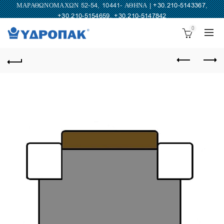
ΜΑΡΑΘΩΝΟΜΑΧΩΝ 52-54, 10441- ΑΘΗΝΑ |
+30.210-5143367
,
+30.210-5154659
,
+30.210-5147842
0