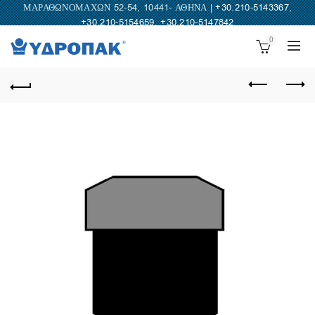
ΜΑΡΑΘΩΝΟΜΑΧΩΝ 52-54, 10441- ΑΘΗΝΑ |
+30.210-5143367
,
+30.210-5154659
,
+30.210-5147842
0