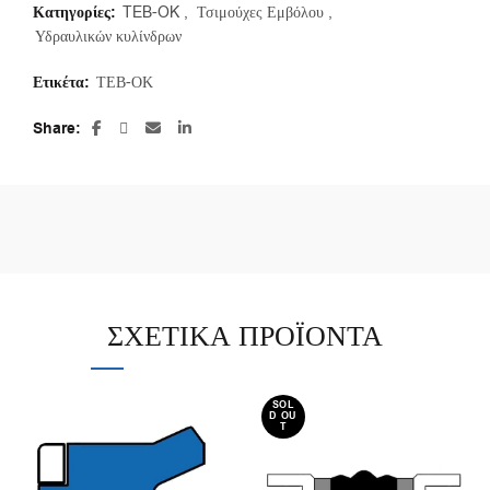
Κατηγορίες:
TEB-OK
,
Τσιμούχες Εμβόλου
,
Υδραυλικών κυλίνδρων
Ετικέτα:
ΤΕΒ-ΟΚ
Share
ΣΧΕΤΙΚΆ ΠΡΟΪΌΝΤΑ
SOL
D OU
T