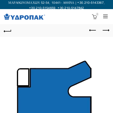
ΜΑΡΑΘΩΝΟΜΑΧΩΝ 52-54, 10441- ΑΘΗΝΑ |
+30.210-5143367
,
+30.210-5154659
,
+30.210-5147842
0