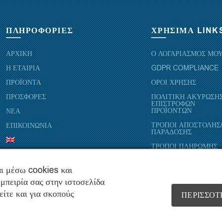
ΠΛΗΡΟΦΟΡΙΕΣ
ΧΡΗΣΙΜΑ LINK
ΑΡΧΙΚΗ
Ο ΛΟΓΑΡΙΑΣΜΟΣ ΜΟ
Η ΕΤΑΙΡΙΑ
GDPR COMPLIANCE
ΠΡΟΪΟΝΤΑ
ΟΡΟΙ ΧΡΗΣΗΣ
ΠΡΟΣΦΟΡΕΣ
ΠΟΛΙΤΙΚΗ ΑΚΥΡΩΣΗΣ
ΕΠΙΣΤΡΟΦΩΝ
ΠΡΟΪΟΝΤΩΝ
ΝΕΑ
ΤΡΟΠΟΙ ΑΠΟΣΤΟΛΗΣ
ΕΠΙΚΟΙΝΩΝΙΑ
ΠΑΡΑΔΟΣΗΣ
ΤΡΟΠΟΙ ΠΛΗΡΩΜΗΣ
ι μέσω cookies και
μπειρία σας στην ιστοσελίδα
είτε και για σκοπούς
ΠΕΡΙΣΣΌΤ
Copyright © 2021 hydropac.gr - All rights reserved. Powered by
Vrisko.g