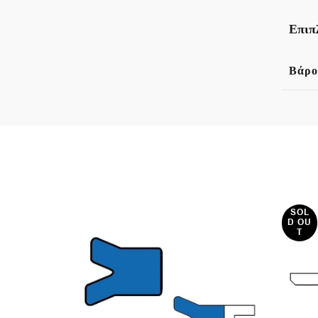
Επιπ
Βάρο
SOL
D OU
T