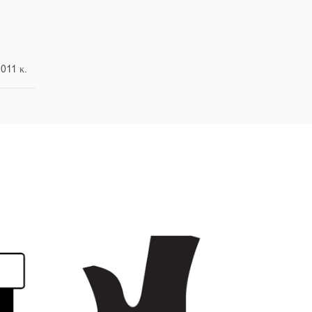
.011 κ.