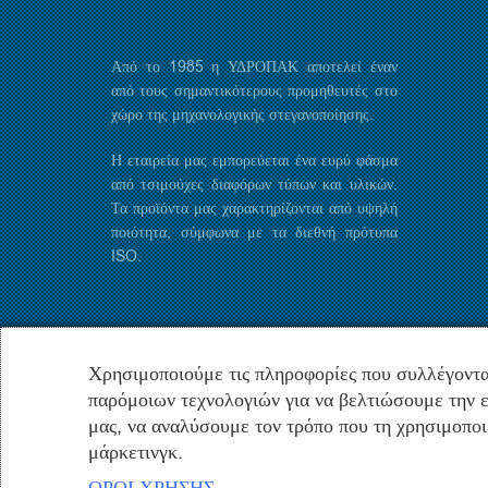
Από το 1985 η ΥΔΡΟΠΑΚ αποτελεί έναν
από τους σημαντικότερους προμηθευτές στο
χώρο της μηχανολογικής στεγανοποίησης.
Η εταιρεία μας εμπορεύεται ένα ευρύ φάσμα
από τσιμούχες διαφόρων τύπων και υλικών.
Τα προϊόντα μας χαρακτηρίζονται από υψηλή
ποιότητα, σύμφωνα με τα διεθνή πρότυπα
ISO.
Χρησιμοποιούμε τις πληροφορίες που συλλέγοντα
παρόμοιων τεχνολογιών για να βελτιώσουμε την ε
μας, να αναλύσουμε τον τρόπο που τη χρησιμοποι
μάρκετινγκ.