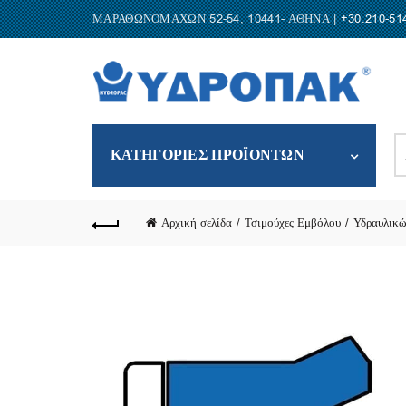
ΜΑΡΑΘΩΝΟΜΑΧΩΝ 52-54, 10441- ΑΘΗΝΑ |
+30.210-51
S
ΚΑΤΗΓΟΡΙΕΣ ΠΡΟΪΟΝΤΩΝ
fo
Αρχική σελίδα
Τσιμούχες Εμβόλου
Υδραυλικώ