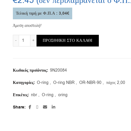
€
2.45
(δεν περιλαμβάνεται ο Φ.Π
Τελική τιμή με Φ.Π.Α : 3,04€
Άμεση αποστολή!
OR-NBR-90/a/49,00X2,00 (συσκευασία 10τμ.) ποσότητα
ΠΡΟΣΘΉΚΗ ΣΤΟ ΚΑΛΆΘΙ
Κωδικός προϊόντος:
9N20084
Κατηγορίες:
O-ring
,
O-ring NBR
,
OR-NBR-90
,
πάχος 2,00
Ετικέτες:
nbr
,
O-ring
,
oring
Share