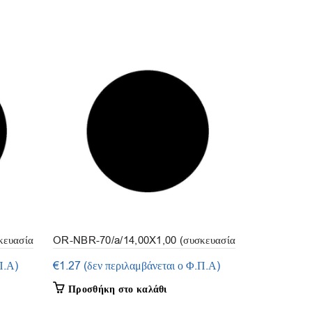
κευασία
OR-NBR-70/a/14,00X1,00 (συσκευασία
OR-NBR-70/
50τμ.)
50τμ.)
Π.Α)
€
1.27
(δεν περιλαμβάνεται ο Φ.Π.Α)
€
1.90
(δεν 
Προσθήκη στο καλάθι
Προσθήκη