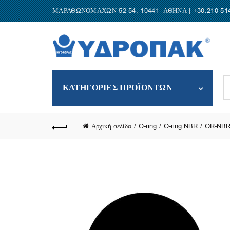
ΜΑΡΑΘΩΝΟΜΑΧΩΝ 52-54, 10441- ΑΘΗΝΑ |
+30.210-51
S
ΚΑΤΗΓΟΡΙΕΣ ΠΡΟΪΟΝΤΩΝ
fo
Αρχική σελίδα
O-ring
O-ring NBR
OR-NBR