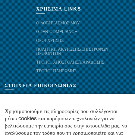
ΧΡΗΣΙΜΑ LINKS
Ο ΛΟΓΑΡΙΑΣΜΟΣ ΜΟΥ
GDPR COMPLIANCE
ΟΡΟΙ ΧΡΗΣΗΣ
ΠΟΛΙΤΙΚΗ ΑΚΥΡΩΣΗΣ/ΕΠΙΣΤΡΟΦΩΝ
ΠΡΟΪΟΝΤΩΝ
ΤΡΟΠΟΙ ΑΠΟΣΤΟΛΗΣ/ΠΑΡΑΔΟΣΗΣ
ΤΡΟΠΟΙ ΠΛΗΡΩΜΗΣ
ΣΤΟΙΧΕΙΑ ΕΠΙΚΟΙΝΩΝΙΑΣ
ΜΑΡΑΘΩΝΟΜΑΧΩΝ 52-54, ΤΚ 10441-ΑΘΗΝΑ, ΕΛΛΑΔΑ
+30.210-5143367
,
+30.210-5154659
,
+30.210-5147842
Χρησιμοποιούμε τις πληροφορίες που συλλέγονται
μέσω cookies και παρόμοιων τεχνολογιών για να
+30.210-5133976
βελτιώσουμε την εμπειρία σας στην ιστοσελίδα μας, να
info@hydropac.gr
αναλύσουμε τον τρόπο που τη χρησιμοποιείτε και για