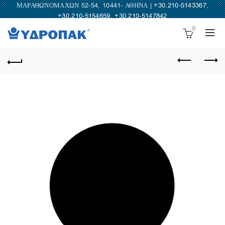
ΜΑΡΑΘΩΝΟΜΑΧΩΝ 52-54, 10441- ΑΘΗΝΑ |
+30.210-5143367
,
+30.210-5154659
,
+30.210-5147842
0