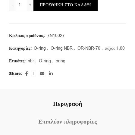
OR-NBR-70/a/27,00X1,00 (συσκευασία 50τμ.) ποσότητα
ΠΡΟΣΘΉΚΗ ΣΤΟ ΚΑΛΆΘΙ
Κωδικός προϊόντος:
7N10027
Κατηγορίες:
O-ring
,
O-ring NBR
,
OR-NBR-70
,
πάχος 1,00
Ετικέτες:
nbr
,
O-ring
,
oring
Share
Περιγραφή
Επιπλέον πληροφορίες