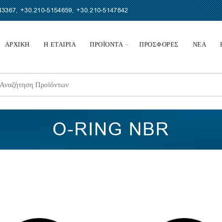
43367
,
+30.210-5154659
,
+30.210-5147842
ΑΡΧΙΚΗ
Η ΕΤΑΙΡΙΑ
ΠΡΟΪΟΝΤΑ
ΠΡΟΣΦΟΡΕΣ
ΝΕΑ
earch
r:
O-RING NBR