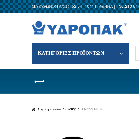
ΜΑΡΑΘΩΝΟΜΑΧΩΝ 52-54, 10441- ΑΘΗΝΑ |
+30.210-51
S
ΚΑΤΗΓΟΡΙΕΣ ΠΡΟΪΟΝΤΩΝ
fo
Αρχική σελίδα
O-ring
O-ring NBR