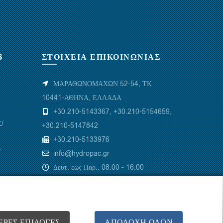
S
ΣΤΟΙΧΕΙΑ ΕΠΙΚΟΙΝΩΝΙΑΣ
Υ
ΜΑΡΑΘΩΝΟΜΑΧΩΝ 52-54, ΤΚ
10441-ΑΘΗΝΑ, ΕΛΛΑΔΑ
+30.210-5143367
,
+30.210-5154659
,
/
+30.210-5147842
+30.210-5133976
/
info@hydropac.gr
Δευτ. εως Παρ.: 08:00 - 16:00
ΕΡΕΣ ΕΠΙΛΟΓΈΣ
ΑΠΟΔΟΧΉ ΌΛΩΝ