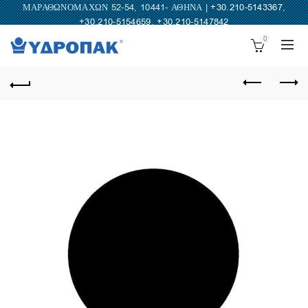
ΜΑΡΑΘΩΝΟΜΑΧΩΝ 52-54, 10441- ΑΘΗΝΑ |
+30.210-5143367
,
+30.210-5154659
,
+30.210-5147842
0