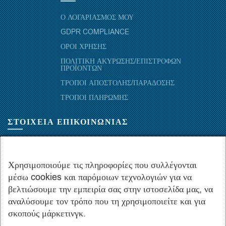
Ο ΛΟΓΑΡΙΑΣΜΟΣ ΜΟΥ
GDPR COMPLIANCE
ΟΡΟΙ ΧΡΗΣΗΣ
ΠΟΛΙΤΙΚΗ ΑΚΥΡΩΣΗΣ/ΕΠΙΣΤΡΟΦΩΝ
ΠΡΟΪΟΝΤΩΝ
ΤΡΟΠΟΙ ΑΠΟΣΤΟΛΗΣ/ΠΑΡΑΔΟΣΗΣ
ΤΡΟΠΟΙ ΠΛΗΡΩΜΗΣ
ΣΤΟΙΧΕΙΑ ΕΠΙΚΟΙΝΩΝΙΑΣ
ΜΑΡΑΘΩΝΟΜΑΧΩΝ 52-54, ΤΚ 10441-ΑΘΗΝΑ, ΕΛΛΑΔΑ
+30.210-5143367
,
+30.210-5154659
,
+30.210-5147842
Χρησιμοποιούμε τις πληροφορίες που συλλέγονται
μέσω cookies και παρόμοιων τεχνολογιών για να
+30.210-5133976
βελτιώσουμε την εμπειρία σας στην ιστοσελίδα μας, να
info@hydropac.gr
αναλύσουμε τον τρόπο που τη χρησιμοποιείτε και για
Δευτ. εως Παρ.: 08:00 - 16:00
σκοπούς μάρκετινγκ.