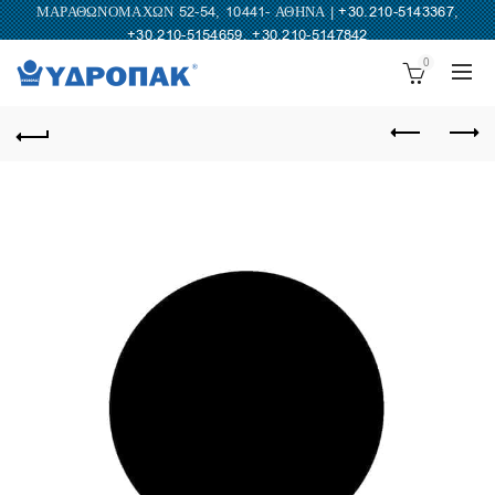
ΜΑΡΑΘΩΝΟΜΑΧΩΝ 52-54, 10441- ΑΘΗΝΑ |
+30.210-5143367
,
+30.210-5154659
,
+30.210-5147842
0