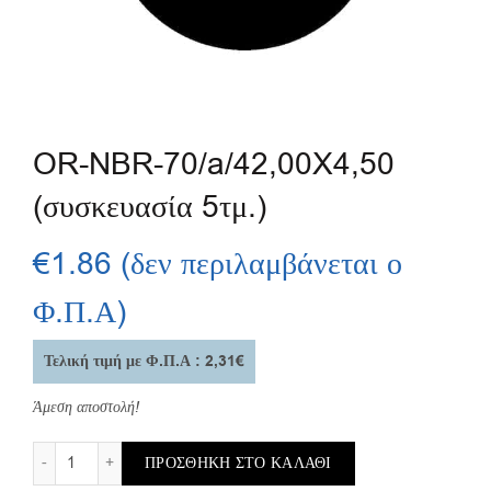
OR-NBR-70/a/42,00X4,50
(συσκευασία 5τμ.)
€
1.86
(δεν περιλαμβάνεται ο
Φ.Π.Α)
Τελική τιμή με Φ.Π.Α : 2,31€
Άμεση αποστολή!
OR-NBR-70/a/42,00X4,50 (συσκευασία 5τμ.) ποσότητα
ΠΡΟΣΘΉΚΗ ΣΤΟ ΚΑΛΆΘΙ