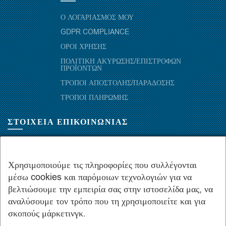
Ο ΛΟΓΑΡΙΑΣΜΟΣ ΜΟΥ
GDPR COMPLIANCE
ΟΡΟΙ ΧΡΗΣΗΣ
ΠΟΛΙΤΙΚΗ ΑΚΥΡΩΣΗΣ/ΕΠΙΣΤΡΟΦΩΝ
ΠΡΟΪΟΝΤΩΝ
ΤΡΟΠΟΙ ΑΠΟΣΤΟΛΗΣ/ΠΑΡΑΔΟΣΗΣ
ΤΡΟΠΟΙ ΠΛΗΡΩΜΗΣ
ΣΤΟΙΧΕΙΑ ΕΠΙΚΟΙΝΩΝΙΑΣ
ΜΑΡΑΘΩΝΟΜΑΧΩΝ 52-54, ΤΚ 10441-ΑΘΗΝΑ, ΕΛΛΑΔΑ
+30.210-5143367
,
+30.210-5154659
,
+30.210-5147842
Χρησιμοποιούμε τις πληροφορίες που συλλέγονται
μέσω cookies και παρόμοιων τεχνολογιών για να
+30.210-5133976
βελτιώσουμε την εμπειρία σας στην ιστοσελίδα μας, να
info@hydropac.gr
αναλύσουμε τον τρόπο που τη χρησιμοποιείτε και για
Δευτ. εως Παρ.: 08:00 - 16:00
σκοπούς μάρκετινγκ.