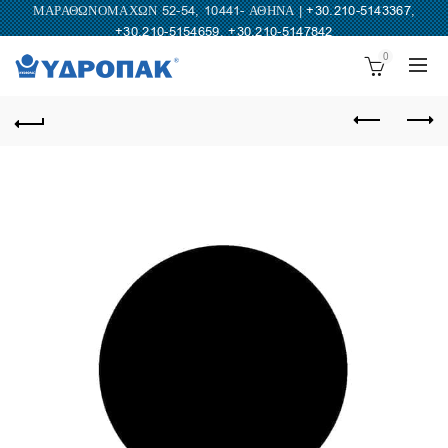
ΜΑΡΑΘΩΝΟΜΑΧΩΝ 52-54, 10441- ΑΘΗΝΑ |
+30.210-5143367
,
+30.210-5154659
,
+30.210-5147842
0