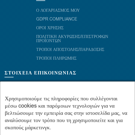
Ο ΛΟΓΑΡΙΑΣΜΟΣ ΜΟΥ
GDPR COMPLIANCE
ΟΡΟΙ ΧΡΗΣΗΣ
ΠΟΛΙΤΙΚΗ ΑΚΥΡΩΣΗΣ/ΕΠΙΣΤΡΟΦΩΝ
ΠΡΟΪΟΝΤΩΝ
ΤΡΟΠΟΙ ΑΠΟΣΤΟΛΗΣ/ΠΑΡΑΔΟΣΗΣ
ΤΡΟΠΟΙ ΠΛΗΡΩΜΗΣ
ΣΤΟΙΧΕΙΑ ΕΠΙΚΟΙΝΩΝΙΑΣ
ΜΑΡΑΘΩΝΟΜΑΧΩΝ 52-54, ΤΚ 10441-ΑΘΗΝΑ, ΕΛΛΑΔΑ
+30.210-5143367
,
+30.210-5154659
,
+30.210-5147842
Χρησιμοποιούμε τις πληροφορίες που συλλέγονται
μέσω cookies και παρόμοιων τεχνολογιών για να
+30.210-5133976
βελτιώσουμε την εμπειρία σας στην ιστοσελίδα μας, να
info@hydropac.gr
αναλύσουμε τον τρόπο που τη χρησιμοποιείτε και για
Δευτ. εως Παρ.: 08:00 - 16:00
σκοπούς μάρκετινγκ.