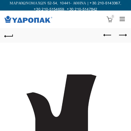
ΜΑΡΑΘΩΝΟΜΑΧΩΝ 52-54, 10441- ΑΘΗΝΑ |
+30.210-5143367
,
+30.210-5154659
,
+30.210-5147842
0