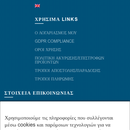
ΧΡΗΣΙΜΑ LINKS
Ο ΛΟΓΑΡΙΑΣΜΟΣ ΜΟΥ
GDPR COMPLIANCE
ΟΡΟΙ ΧΡΗΣΗΣ
ΠΟΛΙΤΙΚΗ ΑΚΥΡΩΣΗΣ/ΕΠΙΣΤΡΟΦΩΝ
ΠΡΟΪΟΝΤΩΝ
ΤΡΟΠΟΙ ΑΠΟΣΤΟΛΗΣ/ΠΑΡΑΔΟΣΗΣ
ΤΡΟΠΟΙ ΠΛΗΡΩΜΗΣ
ΣΤΟΙΧΕΙΑ ΕΠΙΚΟΙΝΩΝΙΑΣ
ΜΑΡΑΘΩΝΟΜΑΧΩΝ 52-54, ΤΚ 10441-ΑΘΗΝΑ, ΕΛΛΑΔΑ
+30.210-5143367
,
+30.210-5154659
,
+30.210-5147842
Χρησιμοποιούμε τις πληροφορίες που συλλέγονται
μέσω cookies και παρόμοιων τεχνολογιών για να
+30.210-5133976