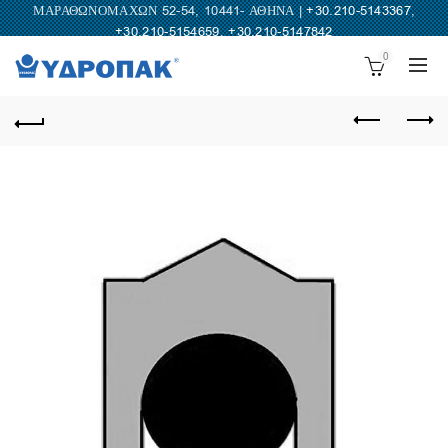
ΜΑΡΑΘΩΝΟΜΑΧΩΝ 52-54, 10441- ΑΘΗΝΑ |
+30.210-5143367
,
+30.210-5154659
,
+30.210-5147842
0