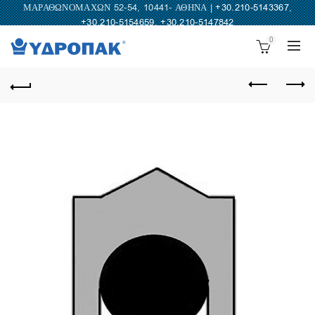
ΜΑΡΑΘΩΝΟΜΑΧΩΝ 52-54, 10441- ΑΘΗΝΑ |
+30.210-5143367
,
+30.210-5154659
,
+30.210-5147842
0