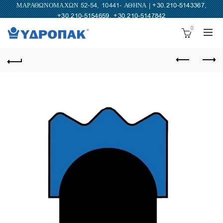
ΜΑΡΑΘΩΝΟΜΑΧΩΝ 52-54, 10441- ΑΘΗΝΑ |
+30.210-5143367
,
+30.210-5154659
,
+30.210-5147842
0