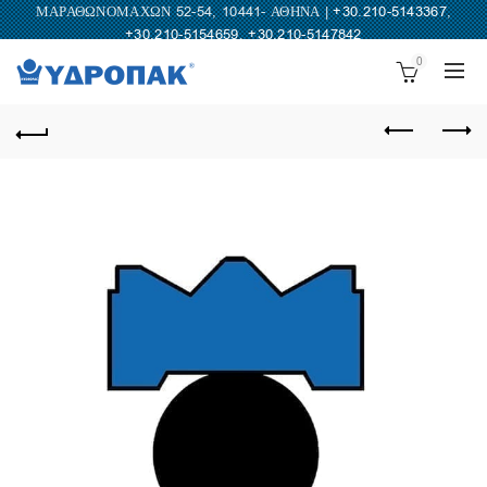
ΜΑΡΑΘΩΝΟΜΑΧΩΝ 52-54, 10441- ΑΘΗΝΑ |
+30.210-5143367
,
+30.210-5154659
,
+30.210-5147842
0