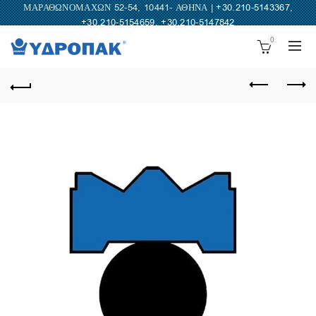
ΜΑΡΑΘΩΝΟΜΑΧΩΝ 52-54, 10441- ΑΘΗΝΑ |
+30.210-5143367
,
+30.210-5154659
,
+30.210-5147842
0