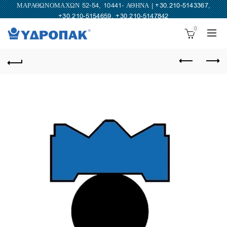
ΜΑΡΑΘΩΝΟΜΑΧΩΝ 52-54, 10441- ΑΘΗΝΑ |
+30.210-5143367
,
+30.210-5154659
,
+30.210-5147842
0