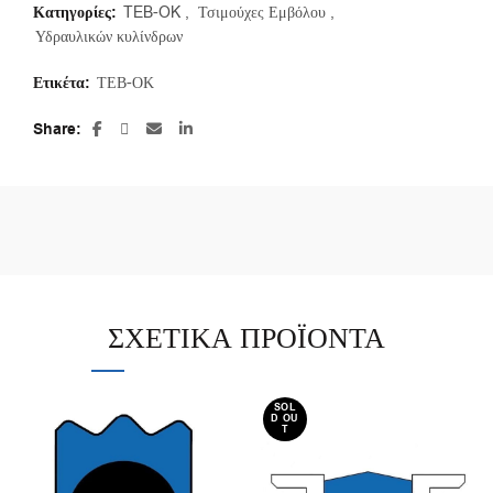
Κατηγορίες:
TEB-OK
,
Τσιμούχες Εμβόλου
,
Υδραυλικών κυλίνδρων
Ετικέτα:
ΤΕΒ-ΟΚ
Share
ΣΧΕΤΙΚΆ ΠΡΟΪΌΝΤΑ
SOL
D OU
T