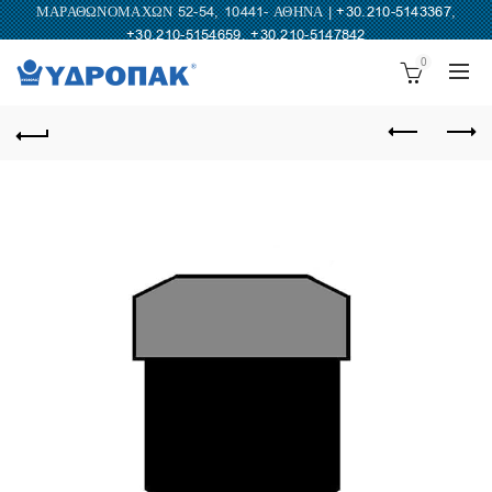
ΜΑΡΑΘΩΝΟΜΑΧΩΝ 52-54, 10441- ΑΘΗΝΑ |
+30.210-5143367
,
+30.210-5154659
,
+30.210-5147842
0