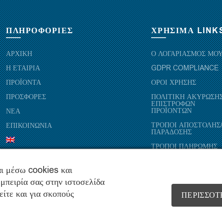
ΠΛΗΡΟΦΟΡΙΕΣ
ΧΡΗΣΙΜΑ LINK
ΑΡΧΙΚΗ
Ο ΛΟΓΑΡΙΑΣΜΟΣ ΜΟ
Η ΕΤΑΙΡΙΑ
GDPR COMPLIANCE
ΠΡΟΪΟΝΤΑ
ΟΡΟΙ ΧΡΗΣΗΣ
ΠΡΟΣΦΟΡΕΣ
ΠΟΛΙΤΙΚΗ ΑΚΥΡΩΣΗΣ
ΕΠΙΣΤΡΟΦΩΝ
ΠΡΟΪΟΝΤΩΝ
ΝΕΑ
ΤΡΟΠΟΙ ΑΠΟΣΤΟΛΗΣ
ΕΠΙΚΟΙΝΩΝΙΑ
ΠΑΡΑΔΟΣΗΣ
ΤΡΟΠΟΙ ΠΛΗΡΩΜΗΣ
ι μέσω cookies και
μπειρία σας στην ιστοσελίδα
είτε και για σκοπούς
ΠΕΡΙΣΣΌΤ
Copyright © 2021 hydropac.gr - All rights reserved. Powered by
Vrisko.g