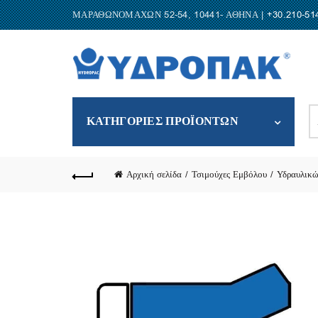
ΜΑΡΑΘΩΝΟΜΑΧΩΝ 52-54, 10441- ΑΘΗΝΑ |
+30.210-51
S
ΚΑΤΗΓΟΡΙΕΣ ΠΡΟΪΟΝΤΩΝ
fo
Αρχική σελίδα
Τσιμούχες Εμβόλου
Υδραυλικώ