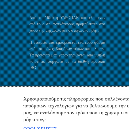
Από το 1985 η ΥΔΡΟΠΑΚ αποτελεί έναν
από τους σημαντικότερους προμηθευτές στο
χώρο της μηχανολογικής στεγανοποίησης.
Η εταιρεία μας εμπορεύεται ένα ευρύ φάσμα
από τσιμούχες διαφόρων τύπων και υλικών.
Τα προϊόντα μας χαρακτηρίζονται από υψηλή
ποιότητα, σύμφωνα με τα διεθνή πρότυπα
ISO.
Χρησιμοποιούμε τις πληροφορίες που συλλέγοντα
παρόμοιων τεχνολογιών για να βελτιώσουμε την ε
μας, να αναλύσουμε τον τρόπο που τη χρησιμοποι
μάρκετινγκ.