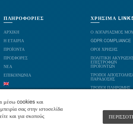
ΠΛΗΡΟΦΟΡΙΕΣ
ΧΡΗΣΙΜΑ LINK
ΑΡΧΙΚΗ
Ο ΛΟΓΑΡΙΑΣΜΟΣ ΜΟ
Η ΕΤΑΙΡΙΑ
GDPR COMPLIANCE
ΠΡΟΪΟΝΤΑ
ΟΡΟΙ ΧΡΗΣΗΣ
ΠΡΟΣΦΟΡΕΣ
ΠΟΛΙΤΙΚΗ ΑΚΥΡΩΣΗΣ
ΕΠΙΣΤΡΟΦΩΝ
ΠΡΟΪΟΝΤΩΝ
ΝΕΑ
ΤΡΟΠΟΙ ΑΠΟΣΤΟΛΗΣ
ΕΠΙΚΟΙΝΩΝΙΑ
ΠΑΡΑΔΟΣΗΣ
ΤΡΟΠΟΙ ΠΛΗΡΩΜΗΣ
ι μέσω cookies και
μπειρία σας στην ιστοσελίδα
είτε και για σκοπούς
ΠΕΡΙΣΣΌΤ
Copyright © 2021 hydropac.gr - All rights reserved. Powered by
Vrisko.g