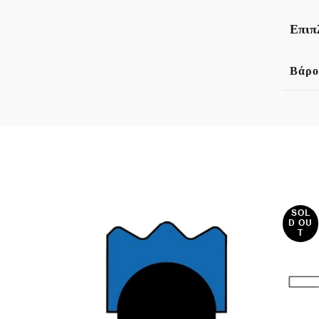
Επιπ
Βάρο
SOL
D OU
T