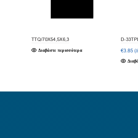
TTQ/70X54,5X6,3
D-33TPL
Διαβάστε περισσότερα
€
3.85
(
Διαβ