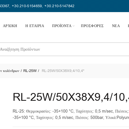
43367
,
+30.210-5154659
,
+30.210-5147842
ΑΡΧΙΚΗ
Η ΕΤΑΙΡΙΑ
ΠΡΟΪΟΝΤΑ
ΠΡΟΣΦΟΡΕΣ
ΝΕΑ
earch
r:
ν κυλίνδρων
RL-25W
RL-25W/50X38X9,4/10,4*
RL-25W/50X38X9,4/10,
RL-25: Θερμοκρασίες: -35+100 °C, Ταχύτητες: 0,5 m/sec, Πιέσεις
-35+100 °C, Ταχύτητες: 0,5 m/sec, Πιέσεις: 500bar, Υλικά:Pol