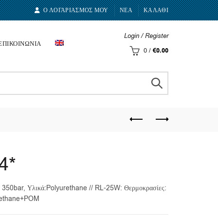
Ο ΛΟΓΑΡΙΑΣΜΟΣ ΜΟΥ
ΝΕΑ
ΚΑΛΑΘΙ
Login / Register
ΕΠΙΚΟΙΝΩΝΙΑ
0
/
€
0.00
4*
: 350bar, Υλικά:Polyurethane // RL-25W: Θερμοκρασίες:
yurethane+POM