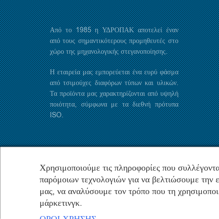
Από το 1985 η ΥΔΡΟΠΑΚ αποτελεί έναν
από τους σημαντικότερους προμηθευτές στο
χώρο της μηχανολογικής στεγανοποίησης.
Η εταιρεία μας εμπορεύεται ένα ευρύ φάσμα
από τσιμούχες διαφόρων τύπων και υλικών.
Τα προϊόντα μας χαρακτηρίζονται από υψηλή
ποιότητα, σύμφωνα με τα διεθνή πρότυπα
ISO.
Χρησιμοποιούμε τις πληροφορίες που συλλέγοντα
παρόμοιων τεχνολογιών για να βελτιώσουμε την ε
μας, να αναλύσουμε τον τρόπο που τη χρησιμοποι
μάρκετινγκ.