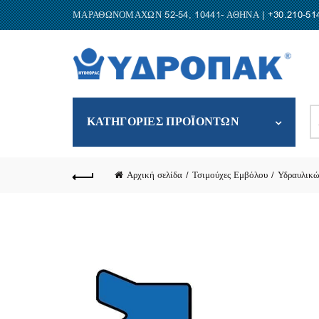
ΜΑΡΑΘΩΝΟΜΑΧΩΝ 52-54, 10441- ΑΘΗΝΑ |
+30.210-51
S
ΚΑΤΗΓΟΡΙΕΣ ΠΡΟΪΟΝΤΩΝ
fo
Αρχική σελίδα
Τσιμούχες Εμβόλου
Υδραυλικώ