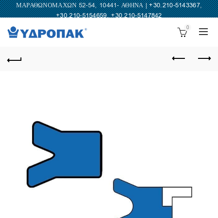
ΜΑΡΑΘΩΝΟΜΑΧΩΝ 52-54, 10441- ΑΘΗΝΑ |
+30.210-5143367
,
+30.210-5154659
,
+30.210-5147842
0