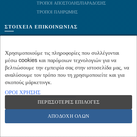
ΤΡΟΠΟΙ ΑΠΟΣΤΟΛΗΣ/ΠΑΡΑΔΟΣΗΣ
ΤΡΟΠΟΙ ΠΛΗΡΩΜΗΣ
ΣΤΟΙΧΕΙΑ ΕΠΙΚΟΙΝΩΝΙΑΣ
ΜΑΡΑΘΩΝΟΜΑΧΩΝ 52-54, ΤΚ 10441-ΑΘΗΝΑ, ΕΛΛΑΔΑ
+30.210-5143367
,
+30.210-5154659
,
+30.210-5147842
Χρησιμοποιούμε τις πληροφορίες που συλλέγονται
μέσω cookies και παρόμοιων τεχνολογιών για να
+30.210-5133976
βελτιώσουμε την εμπειρία σας στην ιστοσελίδα μας, να
info@hydropac.gr
αναλύσουμε τον τρόπο που τη χρησιμοποιείτε και για
Δευτ. εως Παρ.: 08:00 - 16:00
σκοπούς μάρκετινγκ.
ΟΡΟΙ ΧΡΗΣΗΣ
ΠΕΡΙΣΣΌΤΕΡΕΣ ΕΠΙΛΟΓΈΣ
Copyright © 2021 hydropac.gr - All rights reserved. Powered by
Vrisko.gr
ΑΠΟΔΟΧΉ ΌΛΩΝ