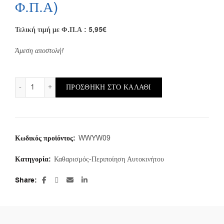
Φ.Π.Α)
Τελική τιμή με Φ.Π.Α : 5,95€
Άμεση αποστολή!
Καθαριστικό ζαντών 400ml - Wurth* ποσότητα
ΠΡΟΣΘΉΚΗ ΣΤΟ ΚΑΛΆΘΙ
Κωδικός προϊόντος:
WWYW09
Κατηγορία:
Καθαρισμός-Περιποίηση Αυτοκινήτου
Share