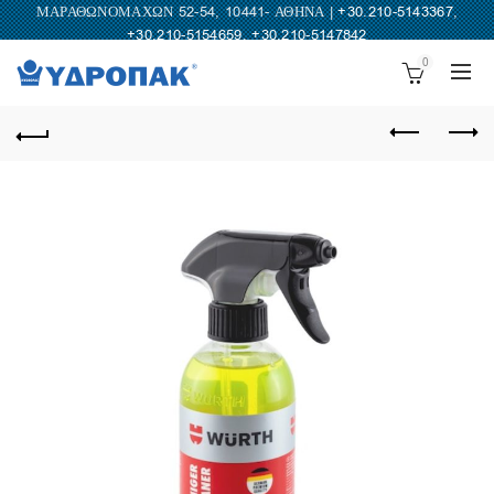
ΜΑΡΑΘΩΝΟΜΑΧΩΝ 52-54, 10441- ΑΘΗΝΑ |
+30.210-5143367
,
+30.210-5154659
,
+30.210-5147842
0