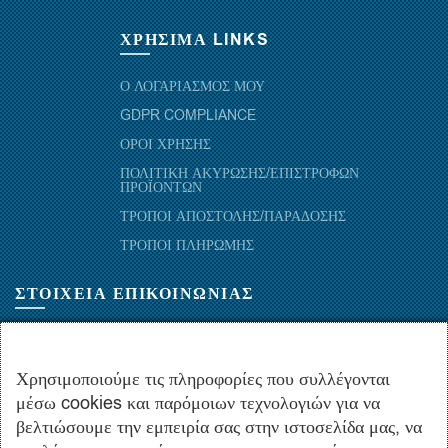
ΧΡΗΣΙΜΑ LINKS
Ο ΛΟΓΑΡΙΑΣΜΟΣ ΜΟΥ
GDPR COMPLIANCE
ΟΡΟΙ ΧΡΗΣΗΣ
ΠΟΛΙΤΙΚΗ ΑΚΥΡΩΣΗΣ/ΕΠΙΣΤΡΟΦΩΝ
ΠΡΟΪΟΝΤΩΝ
ΤΡΟΠΟΙ ΑΠΟΣΤΟΛΗΣ/ΠΑΡΑΔΟΣΗΣ
ΤΡΟΠΟΙ ΠΛΗΡΩΜΗΣ
ΣΤΟΙΧΕΙΑ ΕΠΙΚΟΙΝΩΝΙΑΣ
ΜΑΡΑΘΩΝΟΜΑΧΩΝ 52-54, ΤΚ 10441-ΑΘΗΝΑ, ΕΛΛΑΔΑ
+30.210-5143367
,
+30.210-5154659
,
+30.210-5147842
Χρησιμοποιούμε τις πληροφορίες που συλλέγονται
μέσω cookies και παρόμοιων τεχνολογιών για να
+30.210-5133976
βελτιώσουμε την εμπειρία σας στην ιστοσελίδα μας, να
info@hydropac.gr