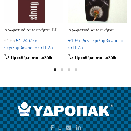
Αρωματικό αυτοκινήτου BE
Αρωματικό αυτοκινήτου
YOU- Strong – Wurth
Αέρας – Wurth
Original
Η
€
1.24
(δεν
€
1.86
(δεν περιλαμβάνεται ο
€
1.65
price
τρέχουσα
περιλαμβάνεται ο Φ.Π.Α)
Φ.Π.Α)
was:
τιμή
Προσθήκη στο καλάθι
Προσθήκη στο καλάθι
€1.65.
είναι:
€1.24.