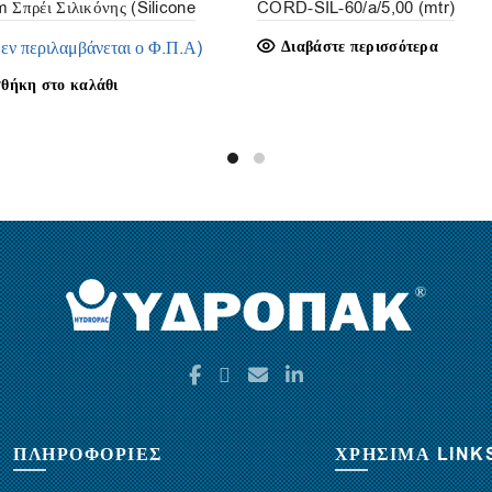
 Σπρέι Σιλικόνης (Silicone
CORD-SIL-60/a/5,00 (mtr)
00 ml – Elastotet
δεν περιλαμβάνεται ο Φ.Π.Α)
Διαβάστε περισσότερα
θήκη στο καλάθι
ΠΛΗΡΟΦΟΡΙΕΣ
ΧΡΗΣΙΜΑ LINK