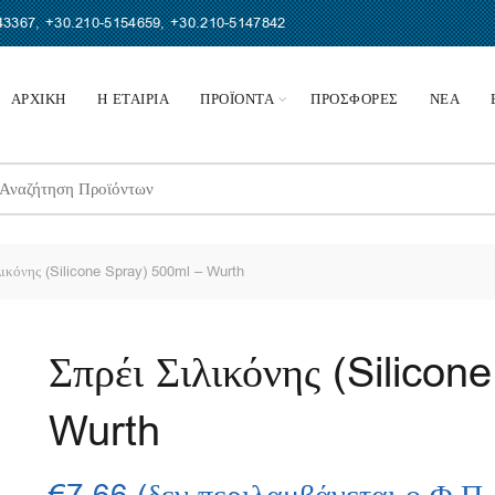
43367
,
+30.210-5154659
,
+30.210-5147842
ΑΡΧΙΚΗ
Η ΕΤΑΙΡΙΑ
ΠΡΟΪΟΝΤΑ
ΠΡΟΣΦΟΡΕΣ
ΝΕΑ
earch
r:
ικόνης (Silicone Spray) 500ml – Wurth
Σπρέι Σιλικόνης (Silicon
Wurth