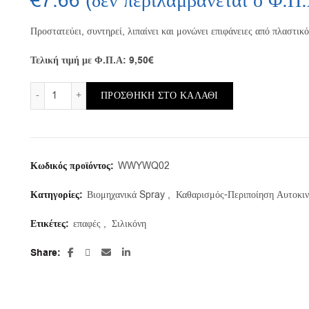
€
7.66
(δεν περιλαμβάνεται ο Φ.Π
Προστατεύει, συντηρεί, λιπαίνει και μονώνει επιφάνειες από πλαστικό
Τελική τιμή με 
Σπρέι Σιλικόνης (Silicone Spray) 500ml - Wurth ποσότητα
ΠΡΟΣΘΉΚΗ ΣΤΟ ΚΑΛΆΘΙ
Κωδικός προϊόντος:
WWYWQ02
Κατηγορίες:
Βιομηχανικά Spray
,
Καθαρισμός-Περιποίηση Αυτοκι
Ετικέτες:
επαφές
,
Σιλικόνη
Share