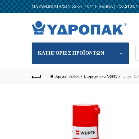
ΜΑΡΑΘΩΝΟΜΑΧΩΝ 52-54, 10441- ΑΘΗΝΑ |
+30.210-51
S
ΚΑΤΗΓΟΡΙΕΣ ΠΡΟΪΟΝΤΩΝ
fo
Αρχική σελίδα
Βιομηχανικά Spray
Σπρέι Σιλ