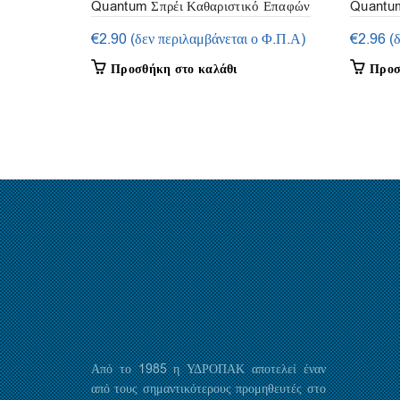
Quantum Σπρέι Καθαριστικό Επαφών
Quantum
(Contact Cleaner Spray) 400 ml –
Spray) 4
€
2.90
(δεν περιλαμβάνεται ο Φ.Π.Α)
€
2.96
(
Elastotet
Προσθήκη στο καλάθι
Προσ
Από το 1985 η ΥΔΡΟΠΑΚ αποτελεί έναν
από τους σημαντικότερους προμηθευτές στο