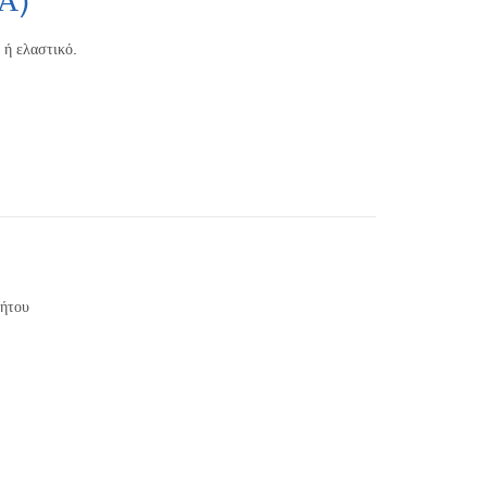
.Α)
 ή ελαστικό.
Φ.Π.Α: 9,50€
νήτου