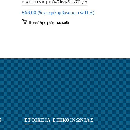
ΚΑΣΕΤΙΝΑ με O-Ring-SIL-70 για
Quantum Σπ
Caterpillar (390 τεμ.)
(Brake Clea
€
58.00
(δεν περιλαμβάνεται ο Φ.Π.Α)
€
2.80
(δεν 
Elastotet
Προσθήκη στο καλάθι
Προσθήκη
S
ΣΤΟΙΧΕΙΑ ΕΠΙΚΟΙΝΩΝΙΑΣ