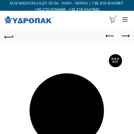
ΜΑΡΑΘΩΝΟΜΑΧΩΝ 52-54, 10441- ΑΘΗΝΑ |
+30.210-5143367
,
+30.210-5154659
,
+30.210-5147842
0
SOLD
OUT