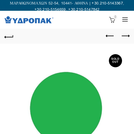
ΜΑΡΑΘΩΝΟΜΑΧΩΝ 52-54, 10441- ΑΘΗΝΑ |
+30.210-5143367
,
+30.210-5154659
,
+30.210-5147842
0
SOLD
OUT