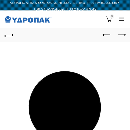
ΜΑΡΑΘΩΝΟΜΑΧΩΝ 52-54, 10441- ΑΘΗΝΑ |
+30.210-5143367
,
+30.210-5154659
,
+30.210-5147842
0