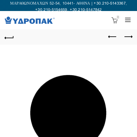
ΜΑΡΑΘΩΝΟΜΑΧΩΝ 52-54, 10441- ΑΘΗΝΑ |
+30.210-5143367
,
+30.210-5154659
,
+30.210-5147842
0