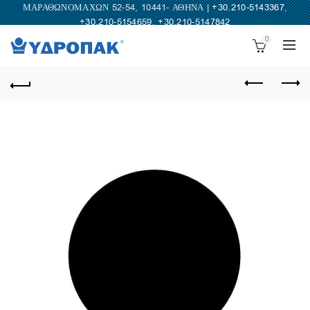
ΜΑΡΑΘΩΝΟΜΑΧΩΝ 52-54, 10441- ΑΘΗΝΑ |
+30.210-5143367
,
+30.210-5154659
,
+30.210-5147842
0