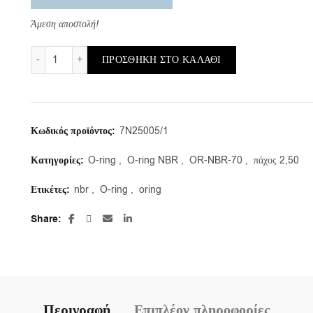
Άμεση αποστολή!
OR-NBR-70/b/8,50X2,50 (συσκευασία 50τμ.) ποσότητα
ΠΡΟΣΘΉΚΗ ΣΤΟ ΚΑΛΆΘΙ
Κωδικός προϊόντος:
7N25005/1
Κατηγορίες:
O-ring
,
O-ring NBR
,
OR-NBR-70
,
πάχος 2,50
Ετικέτες:
nbr
,
O-ring
,
oring
Share
Περιγραφή
Επιπλέον πληροφορίες