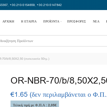
43367
,
+30.210-5154659
,
+30.210-5147842
ΑΡΧΙΚΗ
Η ΕΤΑΙΡΙΑ
ΠΡΟΪΟΝΤΑ
ΠΡΟΣΦΟΡΕΣ
ΝΕΑ
earch
r:
70/b/8,50X2,50 (συσκευασία 50τμ.)
OR-NBR-70/b/8,50X2,50
€
1.65
(δεν περιλαμβάνεται ο Φ.Π
Τελική τιμή με Φ.Π.Α : 2,05€