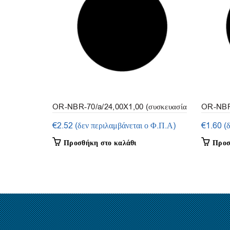
OR-NBR-70/a/24,00X1,00 (συσκευασία
OR-NBR-
50 τμ.)
50τμ.)
€
2.52
(δεν περιλαμβάνεται ο Φ.Π.Α)
€
1.60
(
Προσθήκη στο καλάθι
Προσ