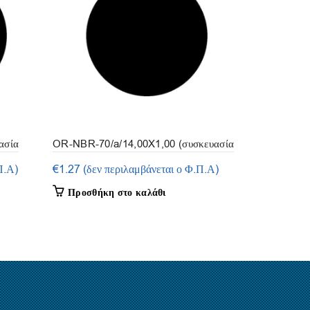
ασία
OR-NBR-70/a/14,00X1,00 (συσκευασία
OR-NBR-70/
50τμ.)
50τμ.)
Π.Α)
€
1.27
(δεν περιλαμβάνεται ο Φ.Π.Α)
€
1.27
(δεν 
Προσθήκη στο καλάθι
Προσθήκη