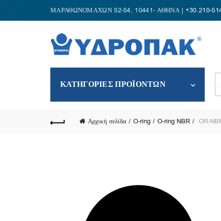
ΜΑΡΑΘΩΝΟΜΑΧΩΝ 52-54, 10441- ΑΘΗΝΑ |
+30.210-51
S
ΚΑΤΗΓΟΡΙΕΣ ΠΡΟΪΟΝΤΩΝ
fo
Αρχική σελίδα
O-ring
O-ring NBR
OR-NBR-