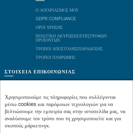
Ο ΛΟΓΑΡΙΑΣΜΟΣ ΜΟΥ
GDPR COMPLIANCE
ΟΡΟΙ ΧΡΗΣΗΣ
ΠΟΛΙΤΙΚΗ ΑΚΥΡΩΣΗΣ/ΕΠΙΣΤΡΟΦΩΝ
ΠΡΟΪΟΝΤΩΝ
ΤΡΟΠΟΙ ΑΠΟΣΤΟΛΗΣ/ΠΑΡΑΔΟΣΗΣ
ΤΡΟΠΟΙ ΠΛΗΡΩΜΗΣ
ΣΤΟΙΧΕΙΑ ΕΠΙΚΟΙΝΩΝΙΑΣ
ΜΑΡΑΘΩΝΟΜΑΧΩΝ 52-54, ΤΚ 10441-ΑΘΗΝΑ, ΕΛΛΑΔΑ
+30.210-5143367
,
+30.210-5154659
,
+30.210-5147842
Χρησιμοποιούμε τις πληροφορίες που συλλέγονται
μέσω cookies και παρόμοιων τεχνολογιών για να
+30.210-5133976
βελτιώσουμε την εμπειρία σας στην ιστοσελίδα μας, να
info@hydropac.gr
αναλύσουμε τον τρόπο που τη χρησιμοποιείτε και για
Δευτ. εως Παρ.: 08:00 - 16:00
σκοπούς μάρκετινγκ.