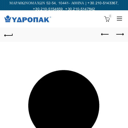
ΜΑΡΑΘΩΝΟΜΑΧΩΝ 52-54, 10441- ΑΘΗΝΑ |
+30.210-5143367
,
+30.210-5154659
,
+30.210-5147842
0