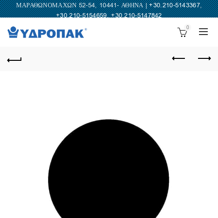
ΜΑΡΑΘΩΝΟΜΑΧΩΝ 52-54, 10441- ΑΘΗΝΑ |
+30.210-5143367
,
+30.210-5154659
,
+30.210-5147842
0