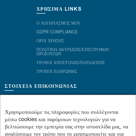
ΧΡΗΣΙΜΑ LINKS
Ο ΛΟΓΑΡΙΑΣΜΟΣ ΜΟΥ
GDPR COMPLIANCE
ΟΡΟΙ ΧΡΗΣΗΣ
ΠΟΛΙΤΙΚΗ ΑΚΥΡΩΣΗΣ/ΕΠΙΣΤΡΟΦΩΝ
ΠΡΟΪΟΝΤΩΝ
ΤΡΟΠΟΙ ΑΠΟΣΤΟΛΗΣ/ΠΑΡΑΔΟΣΗΣ
ΤΡΟΠΟΙ ΠΛΗΡΩΜΗΣ
ΣΤΟΙΧΕΙΑ ΕΠΙΚΟΙΝΩΝΙΑΣ
ΜΑΡΑΘΩΝΟΜΑΧΩΝ 52-54, ΤΚ 10441-ΑΘΗΝΑ, ΕΛΛΑΔΑ
+30.210-5143367
,
+30.210-5154659
,
+30.210-5147842
Χρησιμοποιούμε τις πληροφορίες που συλλέγονται
μέσω cookies και παρόμοιων τεχνολογιών για να
+30.210-5133976
βελτιώσουμε την εμπειρία σας στην ιστοσελίδα μας, να
info@hydropac.gr
αναλύσουμε τον τρόπο που τη χρησιμοποιείτε και για