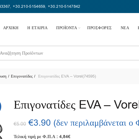
43367
,
+30.210-5154659
,
+30.210-5147842
ΑΡΧΙΚΗ
Η ΕΤΑΙΡΙΑ
ΠΡΟΪΟΝΤΑ
ΠΡΟΣΦΟΡΕΣ
ΝΕΑ
earch
r:
δυση
Επιγονατίδες
Επιγονατίδες EVA – Vorel(74595)
Επιγονατίδες EVA – Vore
Original
Η
€
3.90
(δεν περιλαμβάνεται ο 
€
5.00
price
τρέχουσα
Τελική τιμή με Φ.Π.Α : 4,84€