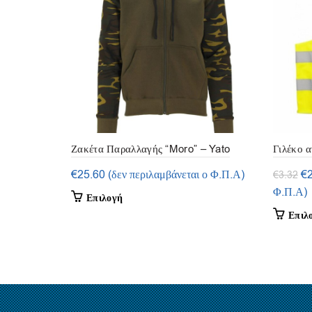
Ζακέτα Παραλλαγής “Moro” – Yato
Γιλέκο α
Or
€
25.60
(δεν περιλαμβάνεται ο Φ.Π.Α)
€
€
3.32
pr
Φ.Π.Α)
Αυτό
Επιλογή
wa
το
Επιλ
€3
προϊόν
έχει
πολλαπλές
παραλλαγές.
Οι
επιλογές