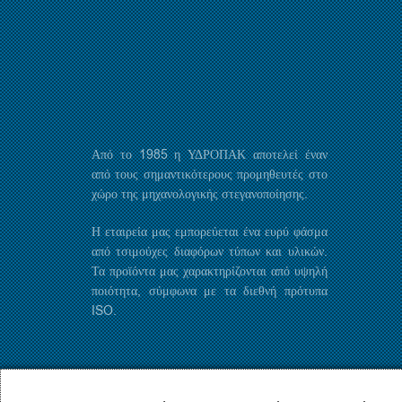
μπορούν
να
επιλεγούν
στη
σελίδα
του
προϊόντος
Από το 1985 η ΥΔΡΟΠΑΚ αποτελεί έναν
από τους σημαντικότερους προμηθευτές στο
χώρο της μηχανολογικής στεγανοποίησης.
Η εταιρεία μας εμπορεύεται ένα ευρύ φάσμα
από τσιμούχες διαφόρων τύπων και υλικών.
Τα προϊόντα μας χαρακτηρίζονται από υψηλή
ποιότητα, σύμφωνα με τα διεθνή πρότυπα
ISO.