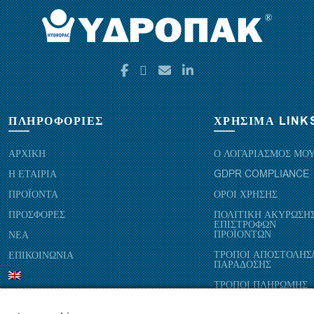
μπορούν
επιλογές
να
μπορούν
επιλεγούν
να
στη
επιλεγούν
σελίδα
στη
του
σελίδα
προϊόντος
του
προϊόντος
ΠΛΗΡΟΦΟΡΙΕΣ
ΧΡΗΣΙΜΑ LINK
ΑΡΧΙΚΗ
Ο ΛΟΓΑΡΙΑΣΜΟΣ ΜΟ
Η ΕΤΑΙΡΙΑ
GDPR COMPLIANCE
ΠΡΟΪΟΝΤΑ
ΟΡΟΙ ΧΡΗΣΗΣ
ΠΡΟΣΦΟΡΕΣ
ΠΟΛΙΤΙΚΗ ΑΚΥΡΩΣΗΣ
ΕΠΙΣΤΡΟΦΩΝ
ΠΡΟΪΟΝΤΩΝ
ΝΕΑ
ΤΡΟΠΟΙ ΑΠΟΣΤΟΛΗΣ
ΕΠΙΚΟΙΝΩΝΙΑ
ΠΑΡΑΔΟΣΗΣ
ΤΡΟΠΟΙ ΠΛΗΡΩΜΗΣ