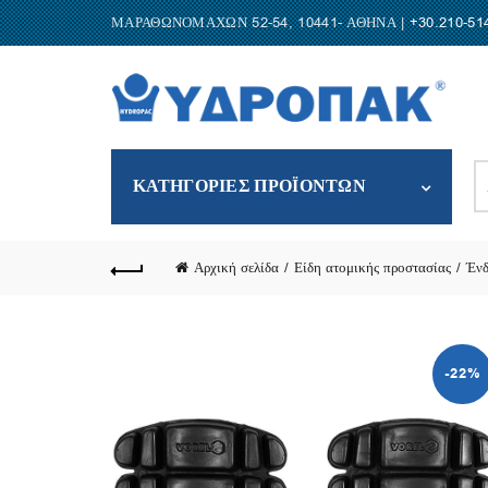
ΜΑΡΑΘΩΝΟΜΑΧΩΝ 52-54, 10441- ΑΘΗΝΑ |
+30.210-51
S
ΚΑΤΗΓΟΡΙΕΣ ΠΡΟΪΟΝΤΩΝ
fo
Αρχική σελίδα
Είδη ατομικής προστασίας
Έν
-22%