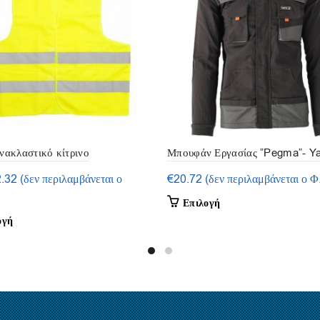
νακλαστικό κίτρινο
Μπουφάν Εργασίας ”Pegma”- Ya
iginal
Η
2.32
(δεν περιλαμβάνεται ο
€
20.72
(δεν περιλαμβάνεται ο Φ
ice
τρέχουσα
Αυτό
Επιλογή
s:
τιμή
το
Αυτό
ογή
.32.
είναι:
προϊόν
το
€2.32.
έχει
προϊόν
πολλαπλές
έχει
παραλλαγές.
πολλαπλές
Οι
παραλλαγές.
επιλογές
Οι