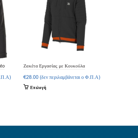
to
Ζακέτα Εργασίας με Κουκούλα
Μπουφάν Ερ
“Rottweiler” – Yato
“Obsidian” 
.Π.Α)
€
28.00
(δεν περιλαμβάνεται ο Φ.Π.Α)
€
29.12
(δεν
Αυτό
Α
Επιλογή
Επιλογή
το
τ
προϊόν
π
έχει
έ
πολλαπλές
π
παραλλαγές.
π
Οι
Ο
επιλογές
ε