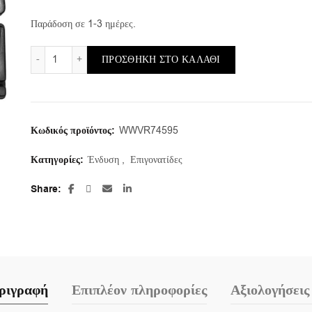
was:
τιμή
Παράδοση σε 1-3 ημέρες.
€5.00.
είναι:
Επιγονατίδες EVA - Vorel(74595) ποσότητα
ΠΡΟΣΘΉΚΗ ΣΤΟ ΚΑΛΆΘΙ
€3.90.
Κωδικός προϊόντος:
WWVR74595
Κατηγορίες:
Ένδυση
,
Επιγονατίδες
Share
ριγραφή
Επιπλέον πληροφορίες
Αξιολογήσεις 