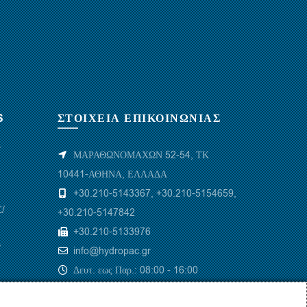
μπορούν
μ
να
ν
επιλεγούν
ε
στη
σ
σελίδα
σ
του
τ
προϊόντος
π
S
ΣΤΟΙΧΕΙΑ ΕΠΙΚΟΙΝΩΝΙΑΣ
Υ
ΜΑΡΑΘΩΝΟΜΑΧΩΝ 52-54, ΤΚ
10441-ΑΘΗΝΑ, ΕΛΛΑΔΑ
+30.210-5143367
,
+30.210-5154659
,
/
+30.210-5147842
+30.210-5133976
/
info@hydropac.gr
Δευτ. εως Παρ.: 08:00 - 16:00