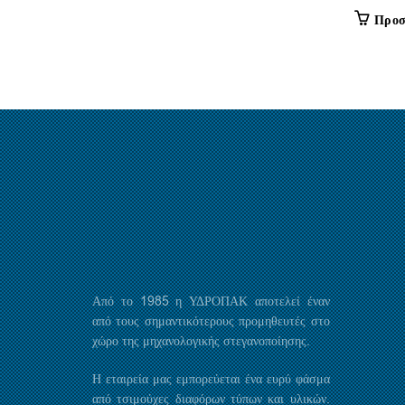
Προσ
Από το 1985 η ΥΔΡΟΠΑΚ αποτελεί έναν
από τους σημαντικότερους προμηθευτές στο
χώρο της μηχανολογικής στεγανοποίησης.
Η εταιρεία μας εμπορεύεται ένα ευρύ φάσμα
από τσιμούχες διαφόρων τύπων και υλικών.