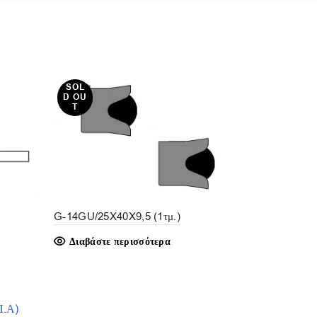
SOL
D OU
T
G-14GU/25X40X9,5 (1τμ.)
Διαβάστε περισσότερα
DKS/35X8X
Π.Α)
Διαβάστε