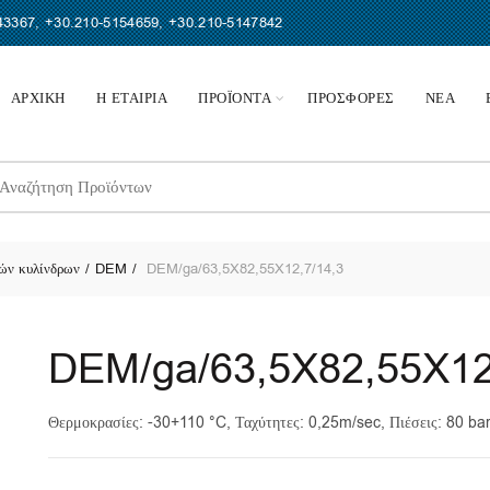
43367
,
+30.210-5154659
,
+30.210-5147842
ΑΡΧΙΚΗ
Η ΕΤΑΙΡΙΑ
ΠΡΟΪΟΝΤΑ
ΠΡΟΣΦΟΡΕΣ
ΝΕΑ
earch
r:
ών κυλίνδρων
DEM
DEM/ga/63,5X82,55X12,7/14,3
DEM/ga/63,5X82,55X12
Θερμοκρασίες: -30+110 °C, Ταχύτητες: 0,25m/sec, Πιέσεις: 80 ba